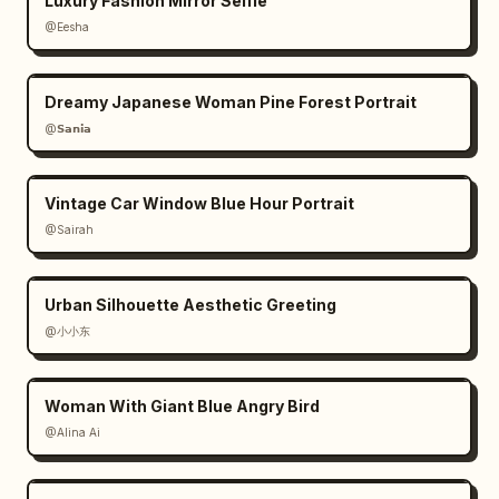
Luxury Fashion Mirror Selfie
@Eesha
Dreamy Japanese Woman Pine Forest Portrait
@𝗦𝗮𝗻𝗶𝗮
Vintage Car Window Blue Hour Portrait
@Sairah
Urban Silhouette Aesthetic Greeting
@小小东
Woman With Giant Blue Angry Bird
@Alina Ai