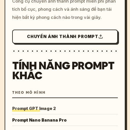
Công cụ chuyển ảnh thành prompt miễn phí phân
colors, 8k --v 6.0
tích bố cục, phong cách và ánh sáng để bạn tái
hiện bất kỳ phong cách nào trong vài giây.
CHUYỂN ẢNH THÀNH PROMPT
TÍNH NĂNG PROMPT
KHÁC
THEO MÔ HÌNH
Prompt GPT Image 2
Prompt Nano Banana Pro