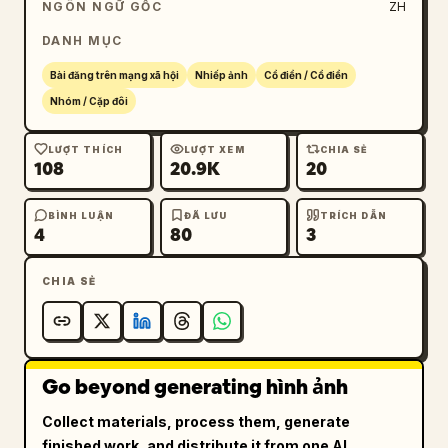
NGÔN NGỮ GỐC
ZH
DANH MỤC
Bài đăng trên mạng xã hội
Nhiếp ảnh
Cổ điển / Cổ điển
Nhóm / Cặp đôi
LƯỢT THÍCH
LƯỢT XEM
CHIA SẺ
108
20.9K
20
BÌNH LUẬN
ĐÃ LƯU
TRÍCH DẪN
4
80
3
CHIA SẺ
Go beyond generating hình ảnh
Collect materials, process them, generate
finished work, and distribute it from one AI