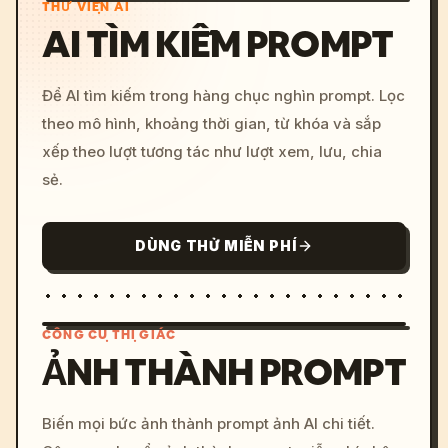
THƯ VIỆN AI
AI TÌM KIẾM PROMPT
Để AI tìm kiếm trong hàng chục nghìn prompt. Lọc
theo mô hình, khoảng thời gian, từ khóa và sắp
xếp theo lượt tương tác như lượt xem, lưu, chia
sẻ.
DÙNG THỬ MIỄN PHÍ
CÔNG CỤ THỊ GIÁC
ẢNH THÀNH PROMPT
/imagine prompt: cinemati
Biến mọi bức ảnh thành prompt ảnh AI chi tiết.
c, cyberpunk sunset, neon