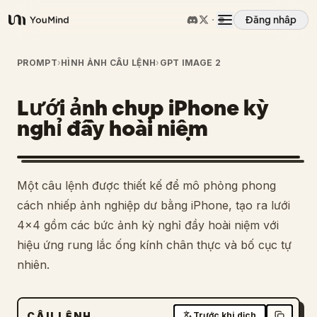
Đăng nhập
YouMind
Tổng quan
PROMPT
›
HÌNH ẢNH CÂU LỆNH
›
GPT IMAGE 2
Lưới ảnh chụp iPhone kỳ
Các trường hợp sử dụng
nghỉ đầy hoài niệm
Kỹ năng
Một câu lệnh được thiết kế để mô phỏng phong
Lời nhắc
cách nhiếp ảnh nghiệp dư bằng iPhone, tạo ra lưới
4x4 gồm các bức ảnh kỳ nghỉ đầy hoài niệm với
hiệu ứng rung lắc ống kính chân thực và bố cục tự
Giá cả
nhiên.
Tải xuống
CÂU LỆNH
Trước khi dịch