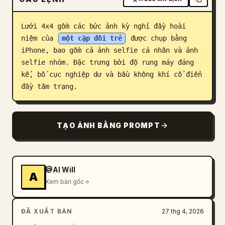
Blog
Lưới 4x4 gồm các bức ảnh kỳ nghỉ đầy hoài 
niệm của 
một cặp đôi trẻ
 được chụp bằng 
Cập nhật
iPhone, bao gồm cả ảnh selfie cá nhân và ảnh 
selfie nhóm. Đặc trưng bởi độ rung máy đáng 
kể, bố cục nghiệp dư và bầu không khí cổ điển 
đầy tâm trạng.
TẠO ẢNH BẰNG PROMPT
@AI Will
A
Xem bản gốc
ĐÃ XUẤT BẢN
27 thg 4, 2026