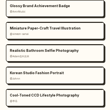
Glossy Brand Achievement Badge
@AmirMušić
Miniature Paper-Craft Travel Illustration
@simeon-sanai
Realistic Bathroom Selfie Photography
@Adam也叫吉米
Korean Studio Fashion Portrait
@Johnn
Cool-Toned CCD Lifestyle Photography
@李岳