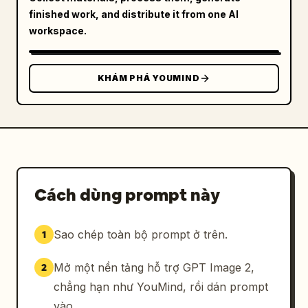
finished work, and distribute it from one AI
workspace.
KHÁM PHÁ YOUMIND
Cách dùng prompt này
Sao chép toàn bộ prompt ở trên.
1
Mở một nền tảng hỗ trợ GPT Image 2,
2
chẳng hạn như YouMind, rồi dán prompt
vào.