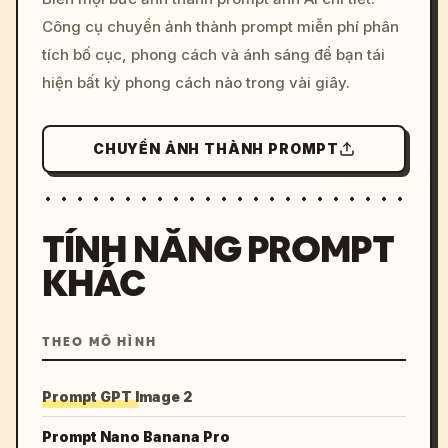
c, cyberpunk sunset, neon
Công cụ chuyển ảnh thành prompt miễn phí phân
colors, 8k --v 6.0
tích bố cục, phong cách và ánh sáng để bạn tái
hiện bất kỳ phong cách nào trong vài giây.
CHUYỂN ẢNH THÀNH PROMPT
TÍNH NĂNG PROMPT
KHÁC
THEO MÔ HÌNH
Prompt GPT Image 2
Prompt Nano Banana Pro