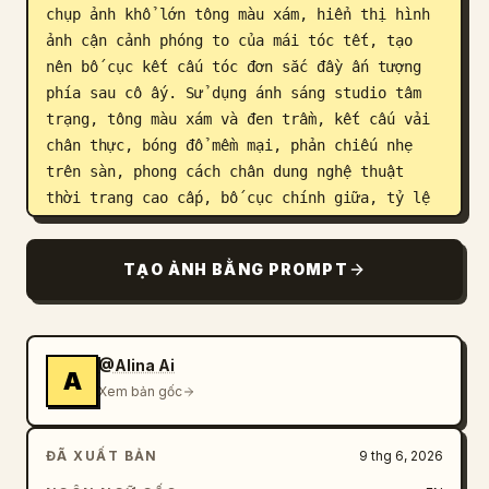
chụp ảnh khổ lớn tông màu xám, hiển thị hình 
ảnh cận cảnh phóng to của mái tóc tết, tạo 
nên bố cục kết cấu tóc đơn sắc đầy ấn tượng 
phía sau cô ấy. Sử dụng ánh sáng studio tâm 
trạng, tông màu xám và đen trầm, kết cấu vải 
chân thực, bóng đổ mềm mại, phản chiếu nhẹ 
trên sàn, phong cách chân dung nghệ thuật 
thời trang cao cấp, bố cục chính giữa, tỷ lệ 
khung hình 1:1. Bao gồm chính xác 3 món trang 
phục chính: áo đen cắt xẻ, quần jeans xám ống 
TẠO ẢNH BẰNG PROMPT
rộng, giày sneaker xám trắng hầm hố. Tránh 
thêm văn bản, logo, đạo cụ, người lạ, màu sắc 
rực rỡ hoặc thay đổi tư thế ngồi tự nhiên.
@Alina Ai
A
Xem bản gốc
ĐÃ XUẤT BẢN
9 thg 6, 2026