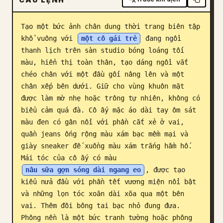
Blog
Tạo một bức ảnh chân dung thời trang biên tập 
khổ vuông với 
một cô gái trẻ
 đang ngồi 
Cập nhật
thanh lịch trên sàn studio bóng loáng tối 
màu, hiển thị toàn thân, tạo dáng ngồi vắt 
chéo chân với một đầu gối nâng lên và một 
chân xếp bên dưới. Giữ cho vùng khuôn mặt 
được làm mờ nhẹ hoặc trông tự nhiên, không có 
biểu cảm quá đà. Cô ấy mặc áo dài tay ôm sát 
màu đen có gân nổi với phần cắt xẻ ở vai, 
quần jeans ống rộng màu xám bạc mềm mại và 
giày sneaker đế xuồng màu xám trắng hầm hố. 
Mái tóc của cô ấy có màu 
nâu sữa gợn sóng dài ngang eo
, được tạo 
kiểu nửa đầu với phần tết vương miện nổi bật 
và những lọn tóc xoăn dài xõa qua một bên 
vai. Thêm đôi bông tai bạc nhỏ đung đưa. 
Phông nền là một bức tranh tường hoặc phông 