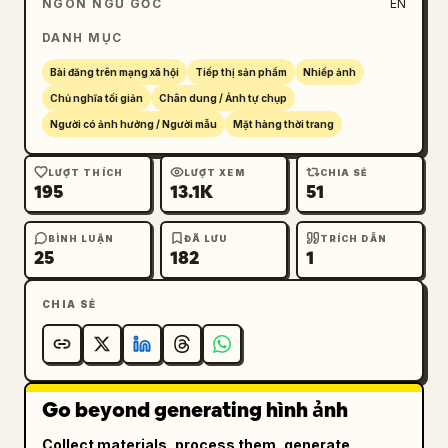
NGÔN NGỮ GỐC
EN
DANH MỤC
Bài đăng trên mạng xã hội
Tiếp thị sản phẩm
Nhiếp ảnh
Chủ nghĩa tối giản
Chân dung / Ảnh tự chụp
Người có ảnh hưởng / Người mẫu
Mặt hàng thời trang
LƯỢT THÍCH
LƯỢT XEM
CHIA SẺ
195
13.1K
51
BÌNH LUẬN
ĐÃ LƯU
TRÍCH DẪN
25
182
1
CHIA SẺ
Go beyond generating hình ảnh
Collect materials, process them, generate