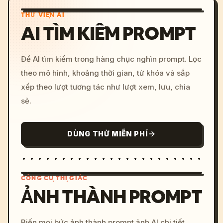
THƯ VIỆN AI
AI TÌM KIẾM PROMPT
Để AI tìm kiếm trong hàng chục nghìn prompt. Lọc
theo mô hình, khoảng thời gian, từ khóa và sắp
xếp theo lượt tương tác như lượt xem, lưu, chia
sẻ.
DÙNG THỬ MIỄN PHÍ
CÔNG CỤ THỊ GIÁC
ẢNH THÀNH PROMPT
/imagine prompt: cinemati
Biến mọi bức ảnh thành prompt ảnh AI chi tiết.