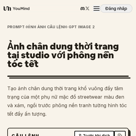
Đăng nhập
YouMind
Tổng quan
PROMPT
›
HÌNH ẢNH CÂU LỆNH
›
GPT IMAGE 2
Ảnh chân dung thời trang
Các trường hợp sử dụng
tại studio với phông nền
tóc tết
Kỹ năng
Lời nhắc
Tạo ảnh chân dung thời trang khổ vuông đầy tâm
trạng của một phụ nữ mặc đồ streetwear màu đen
Giá cả
và xám, ngồi trước phông nền tranh tường hình tóc
tết đầy ấn tượng.
Tải xuống
CÂU LỆNH
Trước khi dịch