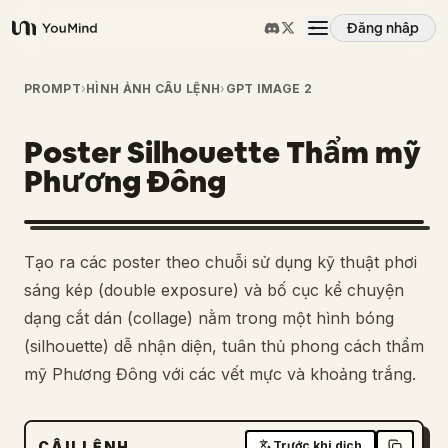
Đăng nhập
YouMind
Tổng quan
PROMPT
›
HÌNH ẢNH CÂU LỆNH
›
GPT IMAGE 2
Poster Silhouette Thẩm mỹ
Các trường hợp sử dụng
Phương Đông
Kỹ năng
Tạo ra các poster theo chuỗi sử dụng kỹ thuật phơi
Lời nhắc
sáng kép (double exposure) và bố cục kể chuyện
dạng cắt dán (collage) nằm trong một hình bóng
(silhouette) dễ nhận diện, tuân thủ phong cách thẩm
Giá cả
mỹ Phương Đông với các vết mực và khoảng trắng.
Tải xuống
CÂU LỆNH
Trước khi dịch