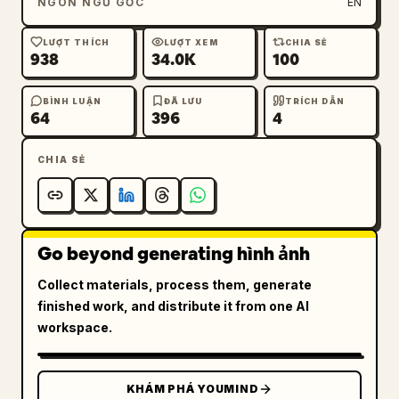
NGÔN NGỮ GỐC
EN
LƯỢT THÍCH
LƯỢT XEM
CHIA SẺ
938
34.0K
100
BÌNH LUẬN
ĐÃ LƯU
TRÍCH DẪN
64
396
4
CHIA SẺ
Go beyond generating hình ảnh
Collect materials, process them, generate
finished work, and distribute it from one AI
workspace.
KHÁM PHÁ YOUMIND