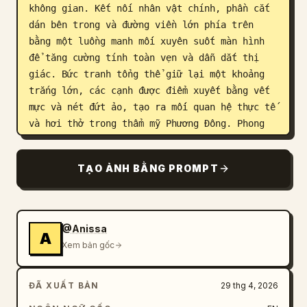
không gian. Kết nối nhân vật chính, phần cắt 
dán bên trong và đường viền lớn phía trên 
bằng một luồng manh mối xuyên suốt màn hình 
để tăng cường tính toàn vẹn và dẫn dắt thị 
giác. Bức tranh tổng thể giữ lại một khoảng 
trắng lớn, các cạnh được điểm xuyết bằng vết 
mực và nét đứt ảo, tạo ra mối quan hệ thực tế 
và hơi thở trong thẩm mỹ Phương Đông. Phong 
cách tổng thể đồng nhất, cao cấp và tinh tế, 
nhấn mạnh vào các lớp, tính tự sự, tác động 
TẠO ẢNH BẰNG PROMPT
thị giác chính và ngôn ngữ poster theo chuỗi. 
Kích thước: 9:16.
@Anissa
A
Xem bản gốc
ĐÃ XUẤT BẢN
29 thg 4, 2026