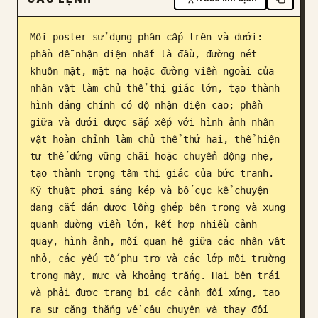
Blog
Mỗi poster sử dụng phân cấp trên và dưới: 
phần dễ nhận diện nhất là đầu, đường nét 
Cập nhật
khuôn mặt, mặt nạ hoặc đường viền ngoài của 
nhân vật làm chủ thể thị giác lớn, tạo thành 
hình dáng chính có độ nhận diện cao; phần 
giữa và dưới được sắp xếp với hình ảnh nhân 
vật hoàn chỉnh làm chủ thể thứ hai, thể hiện 
tư thế đứng vững chãi hoặc chuyển động nhẹ, 
tạo thành trọng tâm thị giác của bức tranh. 
Kỹ thuật phơi sáng kép và bố cục kể chuyện 
dạng cắt dán được lồng ghép bên trong và xung 
quanh đường viền lớn, kết hợp nhiều cảnh 
quay, hình ảnh, mối quan hệ giữa các nhân vật 
nhỏ, các yếu tố phụ trợ và các lớp môi trường 
trong mây, mực và khoảng trắng. Hai bên trái 
và phải được trang bị các cảnh đối xứng, tạo 
ra sự căng thẳng về câu chuyện và thay đổi 