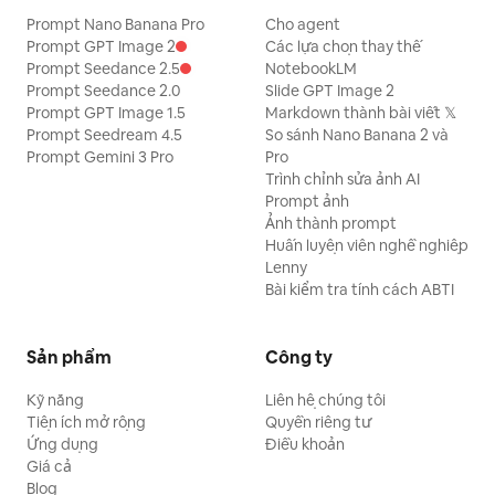
Prompt Nano Banana Pro
Cho agent
Prompt GPT Image 2
Các lựa chọn thay thế
Prompt Seedance 2.5
NotebookLM
Prompt Seedance 2.0
Slide GPT Image 2
Prompt GPT Image 1.5
Markdown thành bài viết 𝕏
Prompt Seedream 4.5
So sánh Nano Banana 2 và
Prompt Gemini 3 Pro
Pro
Trình chỉnh sửa ảnh AI
Prompt ảnh
Ảnh thành prompt
Huấn luyện viên nghề nghiệp
Lenny
Bài kiểm tra tính cách ABTI
Sản phẩm
Công ty
Kỹ năng
Liên hệ chúng tôi
Tiện ích mở rộng
Quyền riêng tư
Ứng dụng
Điều khoản
Giá cả
Blog