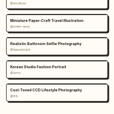
@AmirMušić
Miniature Paper-Craft Travel Illustration
@simeon-sanai
Realistic Bathroom Selfie Photography
@Adam也叫吉米
Korean Studio Fashion Portrait
@Johnn
Cool-Toned CCD Lifestyle Photography
@李岳