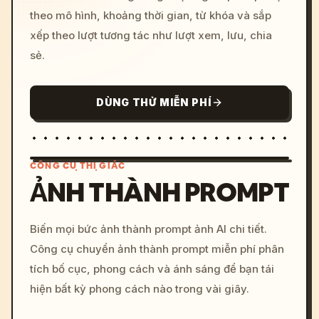
theo mô hình, khoảng thời gian, từ khóa và sắp
xếp theo lượt tương tác như lượt xem, lưu, chia
sẻ.
DÙNG THỬ MIỄN PHÍ
CÔNG CỤ THỊ GIÁC
ẢNH THÀNH PROMPT
/imagine prompt: cinemati
Biến mọi bức ảnh thành prompt ảnh AI chi tiết.
c, cyberpunk sunset, neon
Công cụ chuyển ảnh thành prompt miễn phí phân
colors, 8k --v 6.0
tích bố cục, phong cách và ánh sáng để bạn tái
hiện bất kỳ phong cách nào trong vài giây.