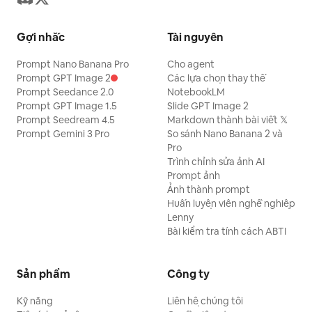
Gợi nhắc
Tài nguyên
Prompt Nano Banana Pro
Cho agent
Prompt GPT Image 2
Các lựa chọn thay thế
Prompt Seedance 2.0
NotebookLM
Prompt GPT Image 1.5
Slide GPT Image 2
Prompt Seedream 4.5
Markdown thành bài viết 𝕏
Prompt Gemini 3 Pro
So sánh Nano Banana 2 và
Pro
Trình chỉnh sửa ảnh AI
Prompt ảnh
Ảnh thành prompt
Huấn luyện viên nghề nghiệp
Lenny
Bài kiểm tra tính cách ABTI
Sản phẩm
Công ty
Kỹ năng
Liên hệ chúng tôi