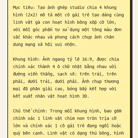
Mục tiêu: Tạo ảnh ghép studio chia 4 khung 
Blog
hình (2x2) mô tả một cô gái trẻ tạo dáng cùng 
linh vật gà con hoạt hình bông xốp cỡ lớn, 
Cập nhật
với mỗi góc phần tư sử dụng một tông màu đơn 
sắc khác nhau và phong cách chụp ảnh chân 
dung mạng xã hội vui nhộn.

Khung hình: Ảnh ngang tỷ lệ 16:9, được chia 
chính xác thành 4 ô chữ nhật bằng nhau với 
đường viền thẳng, sạch sẽ: trên trái, trên 
phải, dưới trái, dưới phải. Ảnh chụp thương 
mại độ phân giải cao, bóng bẩy kết hợp với 
kết xuất nhân vật hoạt hình 3D.

Chủ thể chính: Trong mỗi khung hình, bao gồm 
chính xác 1 linh vật chim non tròn trịa cỡ 
lớn và chính xác 1 cô gái trẻ đang ngồi hoặc 
quỳ bên cạnh. Linh vật có dạng thú bông, hình 