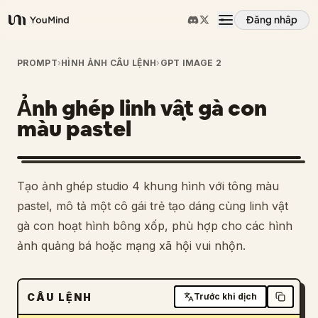
Đăng nhập
YouMind
Tổng quan
PROMPT
›
HÌNH ẢNH CÂU LỆNH
›
GPT IMAGE 2
Ảnh ghép linh vật gà con
Các trường hợp sử dụng
màu pastel
Kỹ năng
Tạo ảnh ghép studio 4 khung hình với tông màu
Lời nhắc
pastel, mô tả một cô gái trẻ tạo dáng cùng linh vật
gà con hoạt hình bông xốp, phù hợp cho các hình
ảnh quảng bá hoặc mạng xã hội vui nhộn.
Giá cả
Tải xuống
CÂU LỆNH
Trước khi dịch