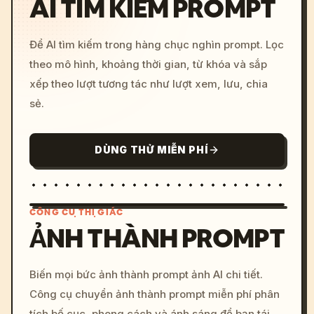
AI TÌM KIẾM PROMPT
Để AI tìm kiếm trong hàng chục nghìn prompt. Lọc
theo mô hình, khoảng thời gian, từ khóa và sắp
xếp theo lượt tương tác như lượt xem, lưu, chia
sẻ.
DÙNG THỬ MIỄN PHÍ
CÔNG CỤ THỊ GIÁC
ẢNH THÀNH PROMPT
/imagine prompt: cinemati
Biến mọi bức ảnh thành prompt ảnh AI chi tiết.
c, cyberpunk sunset, neon
Công cụ chuyển ảnh thành prompt miễn phí phân
colors, 8k --v 6.0
tích bố cục, phong cách và ánh sáng để bạn tái