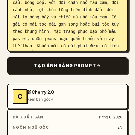
cầu, bông xốp, với đôi chân nhỏ màu cam, đôi 
cánh nhỏ, một chùm lông trên đỉnh đầu, đôi 
mắt to bóng bẩy và chiếc mỏ nhỏ màu cam. Cô 
gái có mái tóc dài gợn sóng hoặc búi tóc tùy 
theo khung hình, mặc trang phục dạo phố màu 
pastel, quần jeans hoặc quần trắng và giày 
thể thao. Khuôn mặt cô gái phải được cố tình 
che đi bằng hiệu ứng làm mờ hình vuông mềm 
mại hoặc mặt nạ pixel để bảo mật trong mọi 
TẠO ẢNH BẰNG PROMPT
khung hình.

Chi tiết các khung hình, chính xác 4 cảnh:

- Khung trên trái: Chủ đề màu hồng. Một chú 
@Cherry 2.O
C
gà con 
hồng kẹo cao su
 bông xốp đứng bên 
Xem bản gốc
trái, trông dễ thương với cả hai mắt mở và mỏ 
hơi hé. Cô gái quỳ bên phải, mặc áo len hồng, 
ĐÃ XUẤT BẢN
11 thg 6, 2026
quần jeans xanh nhạt và giày thể thao trắng, 
tay chống cằm. Phông nền và sàn studio màu 
NGÔN NGỮ GỐC
EN
hồng mịn màng.
