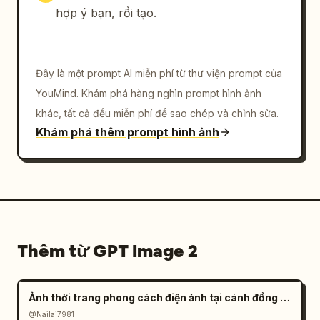
khuếch tán, vẻ ngoài quảng cáo bóng bẩy, 
hợp ý bạn, rồi tạo.
chuyên nghiệp.

Các ràng buộc: Sử dụng chính xác 4 khung 
Đây là một prompt AI miễn phí từ thư viện prompt của
hình, chính xác 4 linh vật gà con, chính xác 
4 cô gái và chính xác 2 biểu tượng neon. Giữ 
YouMind. Khám phá hàng nghìn prompt hình ảnh
các mặt nạ làm mờ bảo mật trên khuôn mặt cô 
khác, tất cả đều miễn phí để sao chép và chỉnh sửa.
gái hiển thị trong tất cả các khung hình và 
Khám phá thêm prompt hình ảnh
khối màu ngọc lam lớn hiển thị trong khung 
dưới trái. Không chú thích, không logo, không 
hình mờ.
Thêm từ GPT Image 2
Ảnh thời trang phong cách điện ảnh tại cánh đồng muối đầy tâm trạng
@Nailai7981