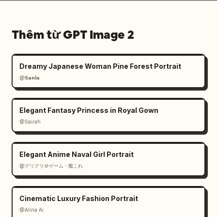
Thêm từ GPT Image 2
Dreamy Japanese Woman Pine Forest Portrait
@𝗦𝗮𝗻𝗶𝗮
Elegant Fantasy Princess in Royal Gown
@Sairah
Elegant Anime Naval Girl Portrait
@グリグリ＠ゲーム・艦これ
Cinematic Luxury Fashion Portrait
@Alina Ai