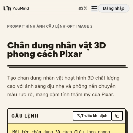
Đăng nhập
YouMind
Tổng quan
PROMPT
›
HÌNH ẢNH CÂU LỆNH
›
GPT IMAGE 2
Chân dung nhân vật 3D
Các trường hợp sử dụng
phong cách Pixar
Kỹ năng
Tạo chân dung nhân vật hoạt hình 3D chất lượng
Lời nhắc
cao với ánh sáng dịu nhẹ và phông nền chuyển
màu rực rỡ, mang đậm tính thẩm mỹ của Pixar.
Giá cả
CÂU LỆNH
Trước khi dịch
Tải xuống
Một bức chân dung 3D cách điệu theo phong 