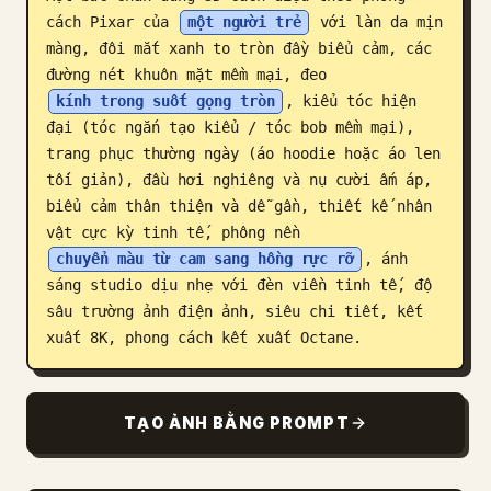
cách Pixar của 
một người trẻ
 với làn da mịn 
Blog
màng, đôi mắt xanh to tròn đầy biểu cảm, các 
đường nét khuôn mặt mềm mại, đeo 
Cập nhật
kính trong suốt gọng tròn
, kiểu tóc hiện 
đại (tóc ngắn tạo kiểu / tóc bob mềm mại), 
trang phục thường ngày (áo hoodie hoặc áo len 
tối giản), đầu hơi nghiêng và nụ cười ấm áp, 
biểu cảm thân thiện và dễ gần, thiết kế nhân 
vật cực kỳ tinh tế, phông nền 
chuyển màu từ cam sang hồng rực rỡ
, ánh 
sáng studio dịu nhẹ với đèn viền tinh tế, độ 
sâu trường ảnh điện ảnh, siêu chi tiết, kết 
xuất 8K, phong cách kết xuất Octane.
TẠO ẢNH BẰNG PROMPT