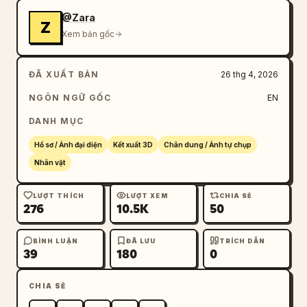
@Zara
Z
Xem bản gốc
ĐÃ XUẤT BẢN
26 thg 4, 2026
NGÔN NGỮ GỐC
EN
DANH MỤC
Hồ sơ / Ảnh đại diện
Kết xuất 3D
Chân dung / Ảnh tự chụp
Nhân vật
LƯỢT THÍCH
LƯỢT XEM
CHIA SẺ
276
10.5K
50
BÌNH LUẬN
ĐÃ LƯU
TRÍCH DẪN
39
180
0
CHIA SẺ