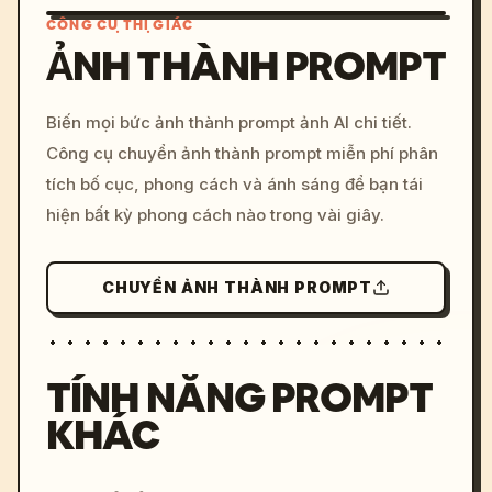
CÔNG CỤ THỊ GIÁC
ẢNH THÀNH PROMPT
/imagine prompt: cinemati
Biến mọi bức ảnh thành prompt ảnh AI chi tiết.
c, cyberpunk sunset, neon
Công cụ chuyển ảnh thành prompt miễn phí phân
colors, 8k --v 6.0
tích bố cục, phong cách và ánh sáng để bạn tái
hiện bất kỳ phong cách nào trong vài giây.
CHUYỂN ẢNH THÀNH PROMPT
TÍNH NĂNG PROMPT
KHÁC