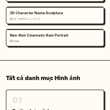
3D Character Name Sculpture
@rui｜∫varts (シュバルツ)
Neo-Noir Cinematic Rain Portrait
@Snow
Tất cả danh mục Hình ảnh
01