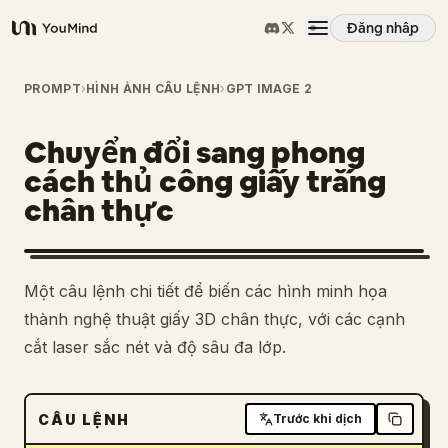
Đăng nhập
YouMind
Tổng quan
PROMPT
›
HÌNH ẢNH CÂU LỆNH
›
GPT IMAGE 2
Chuyển đổi sang phong
Các trường hợp sử dụng
cách thủ công giấy trắng
chân thực
Kỹ năng
Lời nhắc
Một câu lệnh chi tiết để biến các hình minh họa
thành nghệ thuật giấy 3D chân thực, với các cạnh
Giá cả
cắt laser sắc nét và độ sâu đa lớp.
Tải xuống
CÂU LỆNH
Trước khi dịch