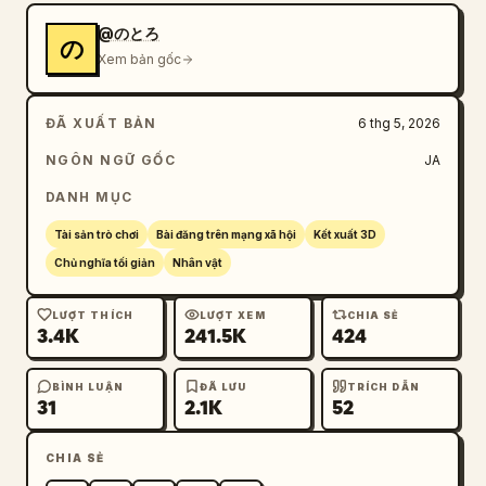
@のとろ
の
Xem bản gốc
ĐÃ XUẤT BẢN
6 thg 5, 2026
NGÔN NGỮ GỐC
JA
DANH MỤC
Tài sản trò chơi
Bài đăng trên mạng xã hội
Kết xuất 3D
Chủ nghĩa tối giản
Nhân vật
LƯỢT THÍCH
LƯỢT XEM
CHIA SẺ
3.4K
241.5K
424
BÌNH LUẬN
ĐÃ LƯU
TRÍCH DẪN
31
2.1K
52
CHIA SẺ