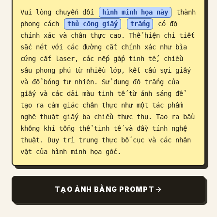
Vui lòng chuyển đổi 
hình minh họa này
 thành 
Blog
phong cách 
thủ công giấy
trắng
 có độ 
chính xác và chân thực cao. Thể hiện chi tiết 
Cập nhật
sắc nét với các đường cắt chính xác như bìa 
cứng cắt laser, các nếp gấp tinh tế, chiều 
sâu phong phú từ nhiều lớp, kết cấu sợi giấy 
và đổ bóng tự nhiên. Sử dụng độ trắng của 
giấy và các dải màu tinh tế từ ánh sáng để 
tạo ra cảm giác chân thực như một tác phẩm 
nghệ thuật giấy ba chiều thực thụ. Tạo ra bầu 
không khí tổng thể tinh tế và đầy tính nghệ 
thuật. Duy trì trung thực bố cục và các nhân 
vật của hình minh họa gốc.
TẠO ẢNH BẰNG PROMPT