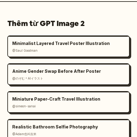
Thêm từ GPT Image 2
Minimalist Layered Travel Poster Illustration
@Saul Goodman
Anime Gender Swap Before After Poster
@のぞむ＊AIイラスト
Miniature Paper-Craft Travel Illustration
@simeon-sanai
Realistic Bathroom Selfie Photography
@Adam也叫吉米