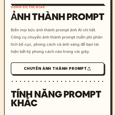
CÔNG CỤ THỊ GIÁC
ẢNH THÀNH PROMPT
/imagine prompt: cinemati
Biến mọi bức ảnh thành prompt ảnh AI chi tiết.
c, cyberpunk sunset, neon
Công cụ chuyển ảnh thành prompt miễn phí phân
colors, 8k --v 6.0
tích bố cục, phong cách và ánh sáng để bạn tái
hiện bất kỳ phong cách nào trong vài giây.
CHUYỂN ẢNH THÀNH PROMPT
TÍNH NĂNG PROMPT
KHÁC