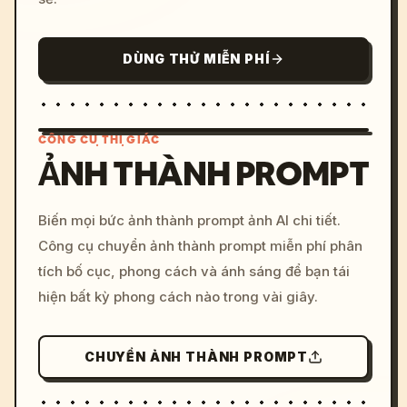
DÙNG THỬ MIỄN PHÍ
CÔNG CỤ THỊ GIÁC
ẢNH THÀNH PROMPT
/imagine prompt: cinemati
Biến mọi bức ảnh thành prompt ảnh AI chi tiết.
c, cyberpunk sunset, neon
Công cụ chuyển ảnh thành prompt miễn phí phân
colors, 8k --v 6.0
tích bố cục, phong cách và ánh sáng để bạn tái
hiện bất kỳ phong cách nào trong vài giây.
CHUYỂN ẢNH THÀNH PROMPT