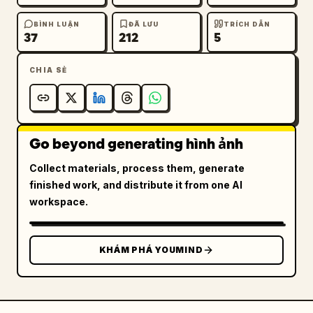
BÌNH LUẬN
ĐÃ LƯU
TRÍCH DẪN
37
212
5
CHIA SẺ
Go beyond generating hình ảnh
Collect materials, process them, generate
finished work, and distribute it from one AI
workspace.
KHÁM PHÁ YOUMIND