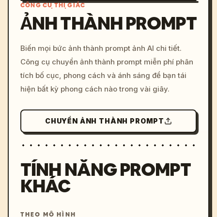
CÔNG CỤ THỊ GIÁC
ẢNH THÀNH PROMPT
/imagine prompt: cinemati
Biến mọi bức ảnh thành prompt ảnh AI chi tiết.
c, cyberpunk sunset, neon
Công cụ chuyển ảnh thành prompt miễn phí phân
colors, 8k --v 6.0
tích bố cục, phong cách và ánh sáng để bạn tái
hiện bất kỳ phong cách nào trong vài giây.
CHUYỂN ẢNH THÀNH PROMPT
TÍNH NĂNG PROMPT
KHÁC
THEO MÔ HÌNH