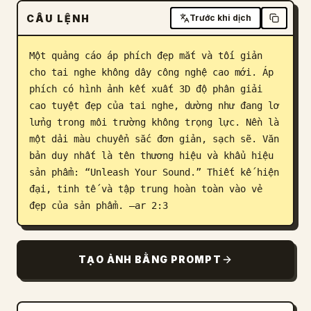
CÂU LỆNH
Trước khi dịch
Blog
Một quảng cáo áp phích đẹp mắt và tối giản 
Cập nhật
cho tai nghe không dây công nghệ cao mới. Áp 
phích có hình ảnh kết xuất 3D độ phân giải 
cao tuyệt đẹp của tai nghe, dường như đang lơ 
lửng trong môi trường không trọng lực. Nền là 
một dải màu chuyển sắc đơn giản, sạch sẽ. Văn 
bản duy nhất là tên thương hiệu và khẩu hiệu 
sản phẩm: “Unleash Your Sound.” Thiết kế hiện 
đại, tinh tế và tập trung hoàn toàn vào vẻ 
đẹp của sản phẩm. –ar 2:3
TẠO ẢNH BẰNG PROMPT