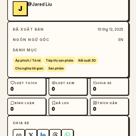
@Jared Liu
J
ĐÃ XUẤT BẢN
10 thg 12, 2025
NGÔN NGỮ GỐC
EN
DANH MỤC
Áp phích / Tờ rơi
Tiếp thị sản phẩm
Kết xuất 3D
Chủ nghĩa tối giản
Sản phẩm
LƯỢT THÍCH
LƯỢT XEM
CHIA SẺ
0
0
0
BÌNH LUẬN
ĐÃ LƯU
TRÍCH DẪN
0
0
0
CHIA SẺ