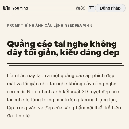
Đăng nhập
YouMind
Tổng quan
PROMPT
›
HÌNH ẢNH CÂU LỆNH
›
SEEDREAM 4.5
Quảng cáo tai nghe không
Các trường hợp sử dụng
dây tối giản, kiểu dáng đẹp
Kỹ năng
Lời nhắc này tạo ra một quảng cáo áp phích đẹp
Lời nhắc
mắt và tối giản cho tai nghe không dây công nghệ
cao mới. Nó có hình ảnh kết xuất 3D tuyệt đẹp của
tai nghe lơ lửng trong môi trường không trọng lực,
Giá cả
tập trung vào vẻ đẹp của sản phẩm với thiết kế hiện
đại, tinh tế.
Tải xuống