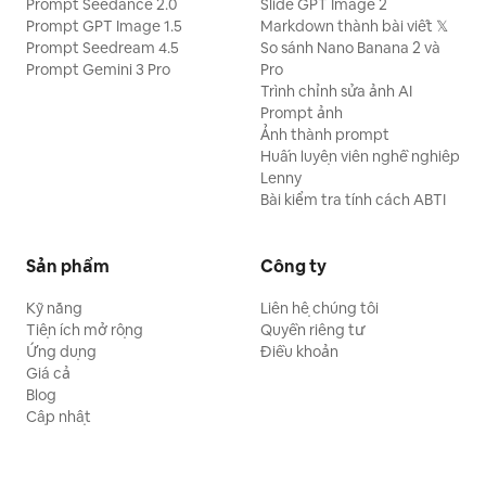
Prompt Seedance 2.0
Slide GPT Image 2
Prompt GPT Image 1.5
Markdown thành bài viết 𝕏
Prompt Seedream 4.5
So sánh Nano Banana 2 và
Prompt Gemini 3 Pro
Pro
Trình chỉnh sửa ảnh AI
Prompt ảnh
Ảnh thành prompt
Huấn luyện viên nghề nghiệp
Lenny
Bài kiểm tra tính cách ABTI
Sản phẩm
Công ty
Kỹ năng
Liên hệ chúng tôi
Tiện ích mở rộng
Quyền riêng tư
Ứng dụng
Điều khoản
Giá cả
Blog
Cập nhật