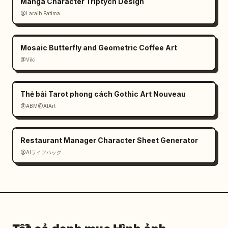
Manga Character Triptych Design
@Laraib Fatima‎
Mosaic Butterfly and Geometric Coffee Art
@Viki
Thẻ bài Tarot phong cách Gothic Art Nouveau
@ABM@AIArt
Restaurant Manager Character Sheet Generator
@AIライフハック