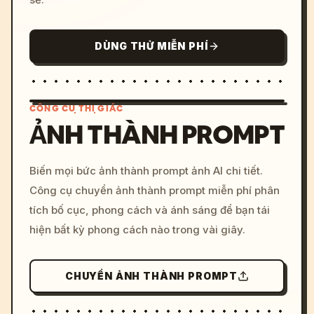
DÙNG THỬ MIỄN PHÍ
CÔNG CỤ THỊ GIÁC
ẢNH THÀNH PROMPT
/imagine prompt: cinemati
Biến mọi bức ảnh thành prompt ảnh AI chi tiết.
c, cyberpunk sunset, neon
Công cụ chuyển ảnh thành prompt miễn phí phân
colors, 8k --v 6.0
tích bố cục, phong cách và ánh sáng để bạn tái
hiện bất kỳ phong cách nào trong vài giây.
CHUYỂN ẢNH THÀNH PROMPT