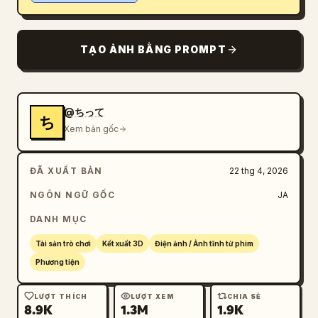
Blog
TẠO ẢNH BẰNG PROMPT
Cập nhật
@ちって
ち
Xem bản gốc
ĐÃ XUẤT BẢN
22 thg 4, 2026
NGÔN NGỮ GỐC
JA
DANH MỤC
Tài sản trò chơi
Kết xuất 3D
Điện ảnh / Ảnh tĩnh từ phim
Phương tiện
LƯỢT THÍCH
LƯỢT XEM
CHIA SẺ
8.9K
1.3M
1.9K