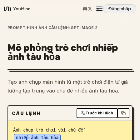
Đăng nhập
YouMind
Tổng quan
PROMPT
›
HÌNH ẢNH CÂU LỆNH
›
GPT IMAGE 2
Mô phỏng trò chơi nhiếp
Các trường hợp sử dụng
ảnh tàu hỏa
Kỹ năng
Tạo ảnh chụp màn hình từ một trò chơi điện tử giả
Lời nhắc
tưởng tập trung vào chủ đề nhiếp ảnh tàu hỏa.
Giá cả
CÂU LỆNH
Trước khi dịch
Tải xuống
Ảnh chụp trò chơi với chủ đề 
nhiếp ảnh tàu hỏa