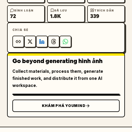
BÌNH LUẬN
ĐÃ LƯU
TRÍCH DẪN
72
1.8K
339
CHIA SẺ
Go beyond generating hình ảnh
Collect materials, process them, generate
finished work, and distribute it from one AI
workspace.
KHÁM PHÁ YOUMIND