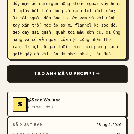
đỏ, mặc áo cardigan hồng khoác ngoài váy hoa, 
đi giày bệt tiện dụng và xách túi xách nâu; 
3) một người đàn ông to lớn vạm vỡ với cánh 
tay xăm trổ, mặc áo sơ mi flannel kẻ sọc đỏ, 
đeo dây đai quần, quần tối màu sờn cũ, đi ủng 
nặng và có vẻ ngoài của một công nhân thô 
ráp; 4) một cô gái tuổi teen theo phong cách 
goth gầy gò với làn da nhợt nhạt, tóc đuôi 
ngựa đen rối, áo khoác đen, áo tối màu, quần 
jeans bó, khoanh tay và biểu cảm chán chường; 
TẠO ẢNH BẰNG PROMPT
5) một cậu thiếu niên cao lêu nghêu đội mũ 
len, mặc áo hoodie và áo khoác nhiều lớp, 
quần jeans bó và giày sneaker, tay đút túi 
quần; 6) một người phụ nữ lớn tuổi rất cao 
@Sean Wallace
S
với kiểu tóc búi cao thanh lịch, khuôn mặt 
Xem bản gốc
hẹp, mặc áo blouse màu rám nắng, quàng khăn, 
váy nâu dài, đi giày cao gót, xách túi xách 
ĐÃ XUẤT BẢN
28 thg 4, 2026
và một tay cầm điếu thuốc; 7) một nam thanh 
niên hoặc thiếu niên mảnh khảnh với mái tóc 