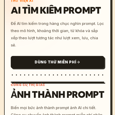
THƯ VIỆN AI
AI TÌM KIẾM PROMPT
Để AI tìm kiếm trong hàng chục nghìn prompt. Lọc
theo mô hình, khoảng thời gian, từ khóa và sắp
xếp theo lượt tương tác như lượt xem, lưu, chia
sẻ.
DÙNG THỬ MIỄN PHÍ
CÔNG CỤ THỊ GIÁC
ẢNH THÀNH PROMPT
/imagine prompt: cinemati
Biến mọi bức ảnh thành prompt ảnh AI chi tiết.
c, cyberpunk sunset, neon
Công cụ chuyển ảnh thành prompt miễn phí phân