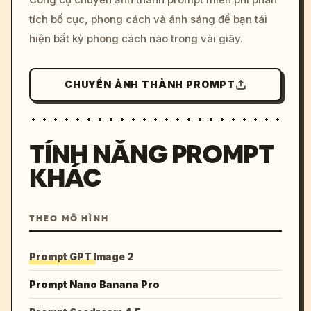
colors, 8k --v 6.0
tích bố cục, phong cách và ánh sáng để bạn tái
hiện bất kỳ phong cách nào trong vài giây.
CHUYỂN ẢNH THÀNH PROMPT
TÍNH NĂNG PROMPT
KHÁC
THEO MÔ HÌNH
Prompt GPT Image 2
Prompt Nano Banana Pro