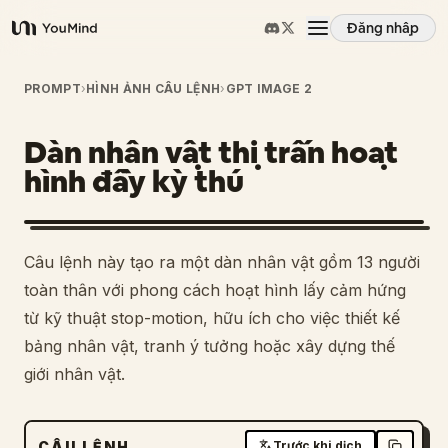
Đăng nhập
YouMind
Tổng quan
PROMPT
›
HÌNH ẢNH CÂU LỆNH
›
GPT IMAGE 2
Dàn nhân vật thị trấn hoạt
Các trường hợp sử dụng
hình đầy kỳ thú
Kỹ năng
Câu lệnh này tạo ra một dàn nhân vật gồm 13 người
Lời nhắc
toàn thân với phong cách hoạt hình lấy cảm hứng
từ kỹ thuật stop-motion, hữu ích cho việc thiết kế
bảng nhân vật, tranh ý tưởng hoặc xây dựng thế
Giá cả
giới nhân vật.
Tải xuống
CÂU LỆNH
Trước khi dịch