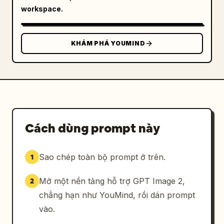
13) một thợ cơ khí hoặc nhân viên trạm xăng 
workspace.
cao lêu nghêu trong bộ đồ liền thân màu xanh 
đậm và mũ có dòng chữ 
GAS
 hiển thị rõ, tay 
cầm cờ lê. Giữ cho kết xuất chi tiết cao với 
KHÁM PHÁ YOUMIND
độ chân thực của chất liệu nỉ, len, denim, 
đan, da và bụi, nhưng vẫn duy trì giải phẫu 
biếm họa và hình bóng biểu cảm. Sử dụng bảng 
màu trầm gồm nâu, đỏ gỉ, hồng bụi, than chì, 
xanh navy, be và denim phai màu. Tâm trạng 
tổng thể nên mang cảm giác như những cư dân 
kỳ quặc của một thị trấn nhỏ tồi tàn từ một 
Cách dùng prompt này
bộ phim hoạt hình hài đen, được trình bày như 
một bảng dàn nhân vật chỉn chu.
Sao chép toàn bộ prompt ở trên.
1
Mở một nền tảng hỗ trợ GPT Image 2,
2
chẳng hạn như YouMind, rồi dán prompt
vào.