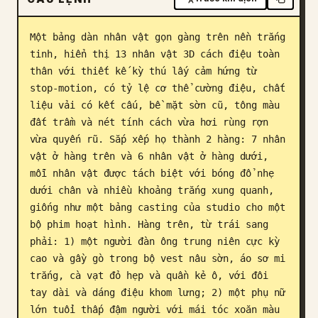
Blog
Một bảng dàn nhân vật gọn gàng trên nền trắng 
tinh, hiển thị 13 nhân vật 3D cách điệu toàn 
Cập nhật
thân với thiết kế kỳ thú lấy cảm hứng từ 
stop-motion, có tỷ lệ cơ thể cường điệu, chất 
liệu vải có kết cấu, bề mặt sờn cũ, tông màu 
đất trầm và nét tính cách vừa hơi rùng rợn 
vừa quyến rũ. Sắp xếp họ thành 2 hàng: 7 nhân 
vật ở hàng trên và 6 nhân vật ở hàng dưới, 
mỗi nhân vật được tách biệt với bóng đổ nhẹ 
dưới chân và nhiều khoảng trắng xung quanh, 
giống như một bảng casting của studio cho một 
bộ phim hoạt hình. Hàng trên, từ trái sang 
phải: 1) một người đàn ông trung niên cực kỳ 
cao và gầy gò trong bộ vest nâu sờn, áo sơ mi 
trắng, cà vạt đỏ hẹp và quần kẻ ô, với đôi 
tay dài và dáng điệu khom lưng; 2) một phụ nữ 
lớn tuổi thấp đậm người với mái tóc xoăn màu 