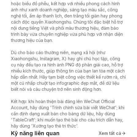
hoặc biểu đồ phễu, kết hợp với nhiều phong cách hình 
ảnh như xanh doanh nghiệp, sáng tạo màu sắc, công 
nghệ tối, ấm áp thanh lịch, đen trắng tối giản hay phong 
cách độc quyền Xiaohongshu. Chúng tôi đặc biệt hỗ trợ 
nội dung tiếng Việt và phối màu thương hiệu, đảm bảo 
trình bày vừa chuyên nghiệp vừa phù hợp với nhận diện 
thương hiệu của bạn.

Dù cho báo cáo thường niên, mạng xã hội (như 
Xiaohongshu, Instagram, X) hay ghi chú học tập, công 
cụ này đều tạo ra hình ảnh PNG độ phân giải cao, hỗ trợ 
nhiều kích thước, giúp thông tin của bạn lan tỏa một cách 
hấp dẫn nhất. Hãy tạm biệt công việc thiết kế rườm rà, chỉ 
một cú nhấp chuột tạo infographic đẹp mắt, để dữ liệu 
biết nói và câu chuyện trở nên sinh động hơn.

Kết hợp: khi hoàn thiện bài đăng lên WeChat Official 
Account, hãy dùng 'Trình chỉnh sửa bài viết WeChat'; khi 
cần định dạng xuất bản cho bảng dữ liệu, hãy dùng 
'TableCraft'; khi muốn tạo thẻ bài cho câu trích dẫn hay, 
hãy dùng 'Xưởng tạo thẻ tri thức'.
Kỹ năng liên quan
Xem tất cả