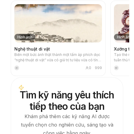
Hình ảnh
Hình ảnh
Nghệ thuật di vật
Xưởng tạo
Biến một bức ảnh thật thành một tấm áp phích dọc
Tạo thẻ nhâ
“nghệ thuật di vật” vừa có giá trị tư liệu vừa có tính
tuân thủ to
nghệ thuật: phần trên giữ nguyên bức ảnh gốc
果的微观世界」, s
0
999
积
鲜
chưa chỉnh sửa, phần dưới dùng nền giấy ấm hoặc
theo danh s
không gian sáng tối được tiết chế để cô đọng lại
giúp tránh 
một biểu tượng ký ức được sinh ra từ bức ảnh. Nó
quá trình tạ
không phải tranh minh họa hay áp phích trang trí
Tìm kỹ năng yêu thích
thông thường, mà sử dụng các mảng mực ít, cạnh
mềm, khoảng trống và nét vẽ thưa – để cô đọng
tiếp theo của bạn
kiến trúc, đô thị, mặt nước, con đường, tỷ lệ con
người, đường chân trời và tương quan sáng tối, nhờ
đó chủ thể vẫn giữ được độ nhận diện ngay cả
Khám phá thêm các kỹ năng AI được
trong ảnh thu nhỏ. Tổng thể hình ảnh đề cao sự tĩnh
tuyển chọn cho nghiên cứu, sáng tạo và
lặng, tiết chế và chất liệu như bản khắc hiện đại.
Màu sắc được lấy từ ảnh gốc, xoay quanh xanh
công việc hằng ngày.