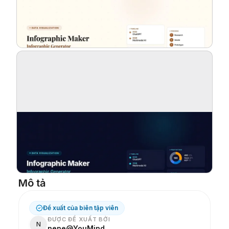
Blog
Cập nhật
Mô tả
Đề xuất của biên tập viên
ĐƯỢC ĐỀ XUẤT BỞI
N
nene@YouMind