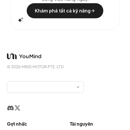
dương đậm, đen mực, xanh xám, màu đá hoặc các
gam ấm có độ bão hòa thấp, và đôi khi thêm một
Khám phá tất cả kỹ năng
chấm ấm nhỏ. Tiêu đề thường được giữ rất nhỏ, đầy
chất thơ, như nhãn triển lãm, không lấn át. Phù hợp
để làm áp phích nghệ thuật tối giản, bộ sưu tập di
vật nhiếp ảnh, áp phích kiến trúc và hình ảnh đô thị,
nhiếp ảnh biên tập trừu tượng, ảnh bìa mang chất
phòng trưng bày, cũng như các chuỗi hình ảnh lan
truyền trên nền tảng di động như Douyin. Tác phẩm
cuối cùng giữ nguyên nội dung thật của bức ảnh
gốc, đồng thời tạo ra một “dấu ấn ký ức” theo một
hệ thống ổn định ở phía dưới, mang lại cho mỗi bức
ảnh một cảm xúc riêng và một bản sắc thị giác có
©
2026
MIND MOTOR PTE. LTD.
khả năng mở rộng.
Gợi nhắc
Tài nguyên