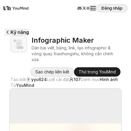
Đăng nhập
YouMind
Tổng quan
Kỹ năng
Infographic Maker
Các trường hợp sử dụng
Dán bài viết, bảng, link, tạo infographic &
vòng quay Xiaohongshu, không cần chỉnh
sửa
Kỹ năng
Sao chép liên kết
Thử trong YouMind
Tạo bởi
yyu624
Lượt cài đặt
107
Danh mục
Hình ảnh
Y
Lời nhắc
Từ
YouMind
Giá cả
Tải xuống