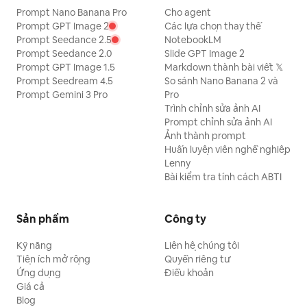
Prompt Nano Banana Pro
Cho agent
Prompt GPT Image 2
Các lựa chọn thay thế
Prompt Seedance 2.5
NotebookLM
Prompt Seedance 2.0
Slide GPT Image 2
Prompt GPT Image 1.5
Markdown thành bài viết 𝕏
Prompt Seedream 4.5
So sánh Nano Banana 2 và
Prompt Gemini 3 Pro
Pro
Trình chỉnh sửa ảnh AI
Prompt chỉnh sửa ảnh AI
Ảnh thành prompt
Huấn luyện viên nghề nghiệp
Lenny
Bài kiểm tra tính cách ABTI
Sản phẩm
Công ty
Kỹ năng
Liên hệ chúng tôi
Tiện ích mở rộng
Quyền riêng tư
Ứng dụng
Điều khoản
Giá cả
Blog