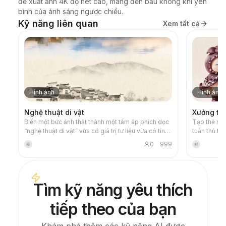
để xuất ảnh 4K độ nét cao, mang đến bầu không khí yên 
bình của ánh sáng ngược chiều.
Kỹ năng liên quan
Xem tất cả
Hình ảnh
Hình ảnh
Nghệ thuật di vật
Xưởng tạo
Biến một bức ảnh thật thành một tấm áp phích dọc
Tạo thẻ nhâ
“nghệ thuật di vật” vừa có giá trị tư liệu vừa có tính
tuân thủ to
nghệ thuật: phần trên giữ nguyên bức ảnh gốc
果的微观世界」, s
0
999
积
鲜
chưa chỉnh sửa, phần dưới dùng nền giấy ấm hoặc
theo danh s
không gian sáng tối được tiết chế để cô đọng lại
giúp tránh 
một biểu tượng ký ức được sinh ra từ bức ảnh. Nó
quá trình tạ
không phải tranh minh họa hay áp phích trang trí
Tìm kỹ năng yêu thích
thông thường, mà sử dụng các mảng mực ít, cạnh
mềm, khoảng trống và nét vẽ thưa – để cô đọng
tiếp theo của bạn
kiến trúc, đô thị, mặt nước, con đường, tỷ lệ con
người, đường chân trời và tương quan sáng tối, nhờ
đó chủ thể vẫn giữ được độ nhận diện ngay cả