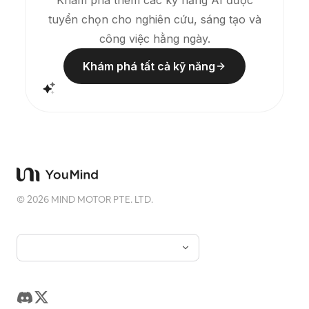
Khám phá thêm các kỹ năng AI được
trong ảnh thu nhỏ. Tổng thể hình ảnh đề cao sự tĩnh
tuyển chọn cho nghiên cứu, sáng tạo và
lặng, tiết chế và chất liệu như bản khắc hiện đại.
Màu sắc được lấy từ ảnh gốc, xoay quanh xanh
công việc hằng ngày.
dương đậm, đen mực, xanh xám, màu đá hoặc các
gam ấm có độ bão hòa thấp, và đôi khi thêm một
Khám phá tất cả kỹ năng
chấm ấm nhỏ. Tiêu đề thường được giữ rất nhỏ, đầy
chất thơ, như nhãn triển lãm, không lấn át. Phù hợp
để làm áp phích nghệ thuật tối giản, bộ sưu tập di
vật nhiếp ảnh, áp phích kiến trúc và hình ảnh đô thị,
nhiếp ảnh biên tập trừu tượng, ảnh bìa mang chất
phòng trưng bày, cũng như các chuỗi hình ảnh lan
truyền trên nền tảng di động như Douyin. Tác phẩm
cuối cùng giữ nguyên nội dung thật của bức ảnh
gốc, đồng thời tạo ra một “dấu ấn ký ức” theo một
hệ thống ổn định ở phía dưới, mang lại cho mỗi bức
ảnh một cảm xúc riêng và một bản sắc thị giác có
©
2026
MIND MOTOR PTE. LTD.
khả năng mở rộng.