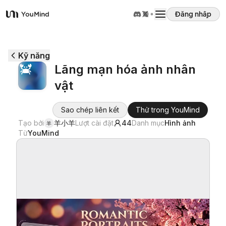
Đăng nhập
YouMind
Tổng quan
Kỹ năng
Lãng mạn hóa ảnh nhân
Các trường hợp sử dụng
vật
Kỹ năng
Sao chép liên kết
Thử trong YouMind
Tạo bởi
羊小羊
Lượt cài đặt
44
Danh mục
Hình ảnh
羊
Từ
YouMind
Lời nhắc
Giá cả
Tải xuống