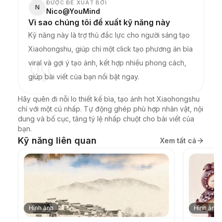
ĐƯỢC ĐỀ XUẤT BỞI
N
Nico@YouMind
Vì sao chúng tôi đề xuất kỹ năng này
Kỹ năng này là trợ thủ đắc lực cho người sáng tạo
Xiaohongshu, giúp chỉ một click tạo phương án bìa
viral và gợi ý tạo ảnh, kết hợp nhiều phong cách,
giúp bài viết của bạn nổi bật ngay.
Hãy quên đi nỗi lo thiết kế bìa, tạo ảnh hot Xiaohongshu 
chỉ với một cú nhấp. Tự động ghép phù hợp nhân vật, nội 
dung và bố cục, tăng tỷ lệ nhấp chuột cho bài viết của 
bạn.
Kỹ năng liên quan
Xem tất cả
Hình ảnh
Hình ảnh