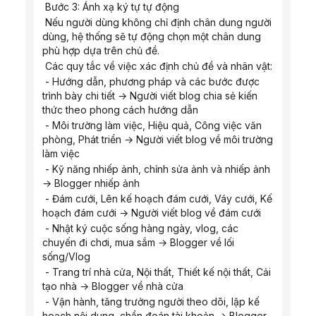
 Bước 3: Ánh xạ ký tự tự động
 Nếu người dùng không chỉ định chân dung người 
dùng, hệ thống sẽ tự động chọn một chân dung 
phù hợp dựa trên chủ đề.
 Các quy tắc về việc xác định chủ đề và nhân vật:
 - Hướng dẫn, phương pháp và các bước được 
trình bày chi tiết → Người viết blog chia sẻ kiến ​​
thức theo phong cách hướng dẫn
 - Môi trường làm việc, Hiệu quả, Công việc văn 
phòng, Phát triển → Người viết blog về môi trường 
làm việc
 - Kỹ năng nhiếp ảnh, chỉnh sửa ảnh và nhiếp ảnh 
→ Blogger nhiếp ảnh
 - Đám cưới, Lên kế hoạch đám cưới, Váy cưới, Kế 
hoạch đám cưới → Người viết blog về đám cưới
 - Nhật ký cuộc sống hàng ngày, vlog, các 
chuyến đi chơi, mua sắm → Blogger về lối 
sống/Vlog
 - Trang trí nhà cửa, Nội thất, Thiết kế nội thất, Cải 
tạo nhà → Blogger về nhà cửa
 - Vận hành, tăng trưởng người theo dõi, lập kế 
hoạch nội dung, chẩn đoán tài khoản → Blogger 