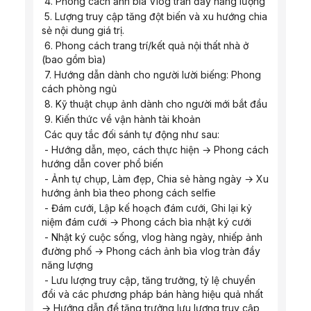
 4. Phong cách ảnh bìa Vlog tràn đầy năng lượng
 5. Lượng truy cập tăng đột biến và xu hướng chia 
sẻ nội dung giá trị.
 6. Phong cách trang trí/kết quả nội thất nhà ở 
(bao gồm bìa)
 7. Hướng dẫn dành cho người lười biếng: Phong 
cách phòng ngủ
 8. Kỹ thuật chụp ảnh dành cho người mới bắt đầu
 9. Kiến thức về vận hành tài khoản
 Các quy tắc đối sánh tự động như sau:
 - Hướng dẫn, mẹo, cách thực hiện → Phong cách 
hướng dẫn cover phổ biến
 - Ảnh tự chụp, Làm đẹp, Chia sẻ hàng ngày → Xu 
hướng ảnh bìa theo phong cách selfie
 - Đám cưới, Lập kế hoạch đám cưới, Ghi lại kỷ 
niệm đám cưới → Phong cách bìa nhật ký cưới
 - Nhật ký cuộc sống, vlog hàng ngày, nhiếp ảnh 
đường phố → Phong cách ảnh bìa vlog tràn đầy 
năng lượng
 - Lưu lượng truy cập, tăng trưởng, tỷ lệ chuyển 
đổi và các phương pháp bán hàng hiệu quả nhất 
→ Hướng dẫn để tăng trưởng lưu lượng truy cập 