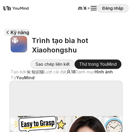
Đăng nhập
YouMind
Tổng quan
Kỹ năng
Trình tạo bìa hot
Các trường hợp sử dụng
Xiaohongshu
Kỹ năng
Sao chép liên kết
Thử trong YouMind
Tạo bởi
知识猫
Lượt cài đặt
18
Danh mục
Hình ảnh
知
Từ
YouMind
Lời nhắc
Giá cả
Tải xuống