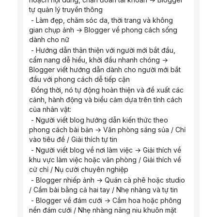
tự quản lý truyền thông
 - Làm đẹp, chăm sóc da, thời trang và không 
gian chụp ảnh → Blogger về phong cách sống 
dành cho nữ
 - Hướng dẫn thân thiện với người mới bắt đầu, 
cẩm nang dễ hiểu, khởi đầu nhanh chóng → 
Blogger viết hướng dẫn dành cho người mới bắt 
đầu với phong cách dễ tiếp cận
 Đồng thời, nó tự động hoàn thiện và đề xuất các 
cảnh, hành động và biểu cảm dựa trên tính cách 
của nhân vật:
 - Người viết blog hướng dẫn kiến ​​thức theo 
phong cách bài bản → Văn phòng sáng sủa / Chỉ 
vào tiêu đề / Giải thích tự tin
 - Người viết blog về nơi làm việc → Giải thích về 
khu vực làm việc hoặc văn phòng / Giải thích về 
cử chỉ / Nụ cười chuyên nghiệp
 - Blogger nhiếp ảnh → Quán cà phê hoặc studio 
/ Cầm bài bằng cả hai tay / Nhẹ nhàng và tự tin
 - Blogger về đám cưới → Cắm hoa hoặc phông 
nền đám cưới / Nhẹ nhàng nâng niu khuôn mặt 