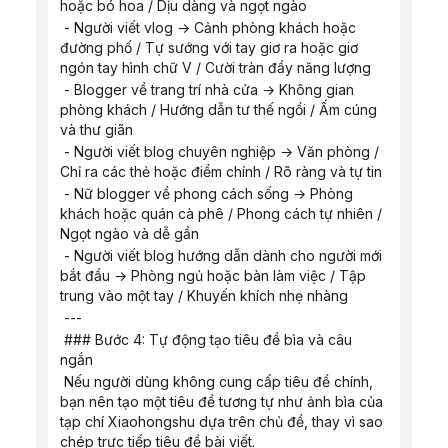
hoặc bó hoa / Dịu dàng và ngọt ngào
 - Người viết vlog → Cảnh phòng khách hoặc 
đường phố / Tự sướng với tay giơ ra hoặc giơ 
ngón tay hình chữ V / Cười tràn đầy năng lượng
 - Blogger về trang trí nhà cửa → Không gian 
phòng khách / Hướng dẫn tư thế ngồi / Ấm cúng 
và thư giãn
 - Người viết blog chuyên nghiệp → Văn phòng / 
Chỉ ra các thẻ hoặc điểm chính / Rõ ràng và tự tin
 - Nữ blogger về phong cách sống → Phòng 
khách hoặc quán cà phê / Phong cách tự nhiên / 
Ngọt ngào và dễ gần
 - Người viết blog hướng dẫn dành cho người mới 
bắt đầu → Phòng ngủ hoặc bàn làm việc / Tập 
trung vào một tay / Khuyến khích nhẹ nhàng
 ---
 ### Bước 4: Tự động tạo tiêu đề bìa và câu 
ngắn
 Nếu người dùng không cung cấp tiêu đề chính, 
bạn nên tạo một tiêu đề tương tự như ảnh bìa của 
tạp chí Xiaohongshu dựa trên chủ đề, thay vì sao 
chép trực tiếp tiêu đề bài viết.