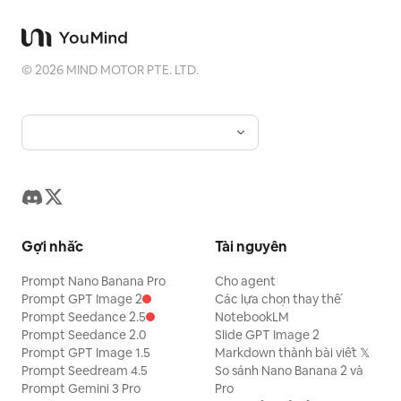
cuối cùng giữ nguyên nội dung thật của bức ảnh
gốc, đồng thời tạo ra một “dấu ấn ký ức” theo một
hệ thống ổn định ở phía dưới, mang lại cho mỗi bức
ảnh một cảm xúc riêng và một bản sắc thị giác có
©
2026
MIND MOTOR PTE. LTD.
khả năng mở rộng.
Gợi nhắc
Tài nguyên
Prompt Nano Banana Pro
Cho agent
Prompt GPT Image 2
Các lựa chọn thay thế
Prompt Seedance 2.5
NotebookLM
Prompt Seedance 2.0
Slide GPT Image 2
Prompt GPT Image 1.5
Markdown thành bài viết 𝕏
Prompt Seedream 4.5
So sánh Nano Banana 2 và
Prompt Gemini 3 Pro
Pro