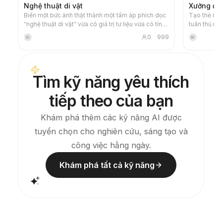
Nghệ thuật di vật
Xưởng đú
Biến một bức ảnh thật thành một tấm áp phích dọc
Tạo thẻ nhâ
“nghệ thuật di vật” vừa có giá trị tư liệu vừa có tính
tuân thủ mọ
nghệ thuật: phần trên giữ nguyên bức ảnh gốc
giới vi mô c
0
999
积
鲜
chưa chỉnh sửa, phần dưới dùng nền giấy ấm hoặc
hoàn thiện
không gian sáng tối được tiết chế để cô đọng lại
sinh ảnh sẽ
một biểu tượng ký ức được sinh ra từ bức ảnh. Nó
dụng kỹ năn
không phải tranh minh họa hay áp phích trang trí
cách hợp lý
Tìm kỹ năng yêu thích
thông thường, mà sử dụng các mảng mực ít, cạnh
mềm, khoảng trống và nét vẽ thưa – để cô đọng
tiếp theo của bạn
kiến trúc, đô thị, mặt nước, con đường, tỷ lệ con
người, đường chân trời và tương quan sáng tối, nhờ
đó chủ thể vẫn giữ được độ nhận diện ngay cả
Khám phá thêm các kỹ năng AI được
trong ảnh thu nhỏ. Tổng thể hình ảnh đề cao sự tĩnh
tuyển chọn cho nghiên cứu, sáng tạo và
lặng, tiết chế và chất liệu như bản khắc hiện đại.
Màu sắc được lấy từ ảnh gốc, xoay quanh xanh
công việc hằng ngày.
dương đậm, đen mực, xanh xám, màu đá hoặc các
gam ấm có độ bão hòa thấp, và đôi khi thêm một
Khám phá tất cả kỹ năng
chấm ấm nhỏ. Tiêu đề thường được giữ rất nhỏ, đầy
chất thơ, như nhãn triển lãm, không lấn át. Phù hợp
để làm áp phích nghệ thuật tối giản, bộ sưu tập di
vật nhiếp ảnh, áp phích kiến trúc và hình ảnh đô thị,
nhiếp ảnh biên tập trừu tượng, ảnh bìa mang chất
phòng trưng bày, cũng như các chuỗi hình ảnh lan
truyền trên nền tảng di động như Douyin. Tác phẩm