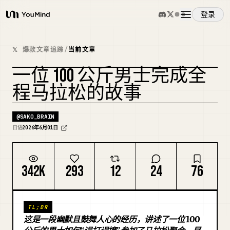
登录
YouMind
概览
𝕏 爆款文章追踪
/
当前文章
一位 100 公斤男士完成全
使用案例
程马拉松的故事
技能
@
SAKO_BRAIN
日语
2026年6月01日
提示词
342K
293
12
24
76
定价
TL;DR
下载
这是一段幽默且鼓舞人心的经历，讲述了一位 100