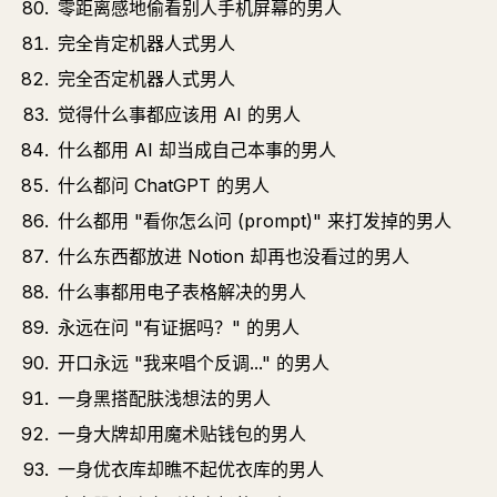
零距离感地偷看别人手机屏幕的男人
完全肯定机器人式男人
完全否定机器人式男人
觉得什么事都应该用 AI 的男人
什么都用 AI 却当成自己本事的男人
什么都问 ChatGPT 的男人
什么都用 "看你怎么问 (prompt)" 来打发掉的男人
什么东西都放进 Notion 却再也没看过的男人
什么事都用电子表格解决的男人
永远在问 "有证据吗？" 的男人
开口永远 "我来唱个反调..." 的男人
一身黑搭配肤浅想法的男人
一身大牌却用魔术贴钱包的男人
一身优衣库却瞧不起优衣库的男人