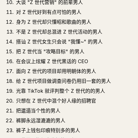
大谈 "Z 世代营销" 的前辈男人
对 Z 世代好到有点可怕的男人
身为 Z 世代却只懂昭和歌曲的男人
不是 Z 世代却总混进 Z 世代活动的男人
搭讪 Z 世代女生只会说 "我懂~" 的男人
把 Z 世代当 "攻略目标" 的男人
在会议上炫耀 Z 世代黑话的 CEO
面向 Z 世代的项目却用明朝体的男人
给 Z 世代项目做调查问卷仍用旧一套的男人
光靠 TikTok 就评判整个 Z 世代的的男人
只想在 Z 世代中混个好人缘的招聘官
把邋遢当个性的男人
裤脚永远湿漉漉的男人
裤子上钱包印痕特别多的男人