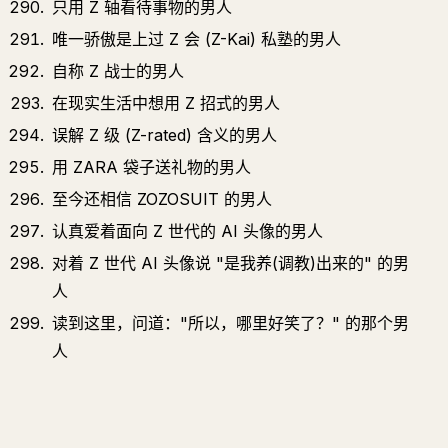
只用 Z 轴看待事物的男人
唯一骄傲是上过 Z 会 (Z-Kai) 私塾的男人
自称 Z 战士的男人
在现实生活中想用 Z 招式的男人
误解 Z 级 (Z-rated) 含义的男人
用 ZARA 袋子送礼物的男人
至今还相信 ZOZOSUIT 的男人
认真爱着面向 Z 世代的 AI 头像的男人
对着 Z 世代 AI 头像说 "是我养(调教)出来的" 的男
人
读到这里，问道："所以，哪里好笑了？" 的那个男
人