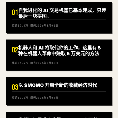
自我进化的 AI 交易机器已基本建成，只差
01
最后一块拼图。
英语
17.8万
曝光
2026年8月06日
机器人和 AI 将取代你的工作，这里有 5
02
种在机器人革命中赚取 5 万美元的方法
英语
86.4万
曝光
2026年8月06日
以 $MOMO 开启全新的收藏经济时代
03
英语
12.1万
曝光
2026年8月06日