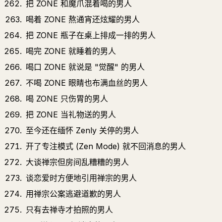
把 ZONE 和魔爪混着喝的男人
喝着 ZONE 熬通宵还炫耀的男人
把 ZONE 瓶子在桌上排成一排的男人
喝完 ZONE 就睡着的男人
喝口 ZONE 就说是 "觉醒" 的男人
不喝 ZONE 眼睛也布满血丝的男人
喝 ZONE 只伤胃的男人
把 ZONE 当礼物送的男人
至今还在缅怀 Zenly 关停的男人
开了专注模式 (Zen Mode) 就不回消息的男人
大谈禅宗但房间乱糟糟的男人
谈恋爱时方便地引用禅宗的男人
用禅宗公案逃避道歉的男人
只有去禅寺才拍照的男人