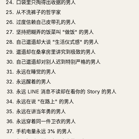
口袋里只掏得出收据的男人
从不洗裤子的哲学家
过度信赖自己皮带孔的男人
坚持把糊弄的饭菜叫 "做饭" 的男人
自己邋遢却大谈 "生活仪式感" 的男人
邋遢却在桑拿房里讲究到极致的男人
自己邋遢却对别人迟到特别严格的男人
永远在睡觉的男人
永远醒着的男人
永远 LINE 消息不读却在看你的 Story 的男人
永远在说 "在路上" 的男人
永远在讲当年勇的男人
永远穿着同一件卫衣的男人
手机电量永远 3% 的男人