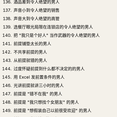
酒品差到令人绝望的男人
声音小到令人绝望的销售
声音大到令人绝望的高管
选餐厅眼光局限在连锁店的令人绝望的男人
把 "我只是个好人" 当作武器的令人绝望的男人
前提铺垫太长的男人
不共享前提的男人
从前提就错的男人
过度怀疑前提到什么都不决定的的男人
用 Excel 发前置条件的男人
光讲前提就讲三小时的男人
前提是 "错不在我" 的男人
前提是 "我只想找个女朋友" 的男人
前提是 "想假装自己以前很受欢迎" 的男人