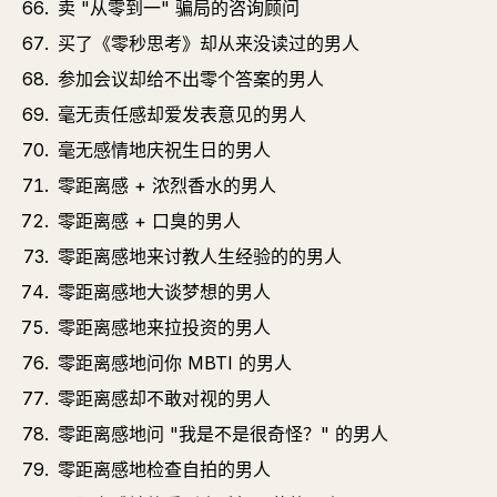
卖 "从零到一" 骗局的咨询顾问
买了《零秒思考》却从来没读过的男人
参加会议却给不出零个答案的男人
毫无责任感却爱发表意见的男人
毫无感情地庆祝生日的男人
零距离感 + 浓烈香水的男人
零距离感 + 口臭的男人
零距离感地来讨教人生经验的的男人
零距离感地大谈梦想的男人
零距离感地来拉投资的男人
零距离感地问你 MBTI 的男人
零距离感却不敢对视的男人
零距离感地问 "我是不是很奇怪？" 的男人
零距离感地检查自拍的男人