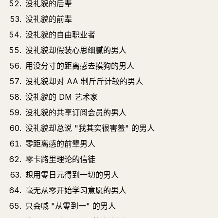
没礼貌的后辈
没礼貌的前辈
没礼貌的自由职业者
没礼貌却假装心思细腻的男人
用没分寸的距离感去摸狗的男人
没礼貌却对 AA 制斤斤计较的男人
没礼貌的 DM 艺术家
没礼貌的共享订阅会员的男人
没礼貌却总说 "我其实很害羞" 的男人
零距离感的前辈男人
零卡路里理论的信徒
想用零日元得到一切的男人
毫无从零开始学习意愿的男人
只会喊 "从零到一" 的男人