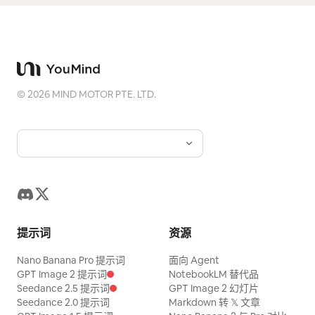
©
2026
MIND MOTOR PTE. LTD.
提示词
资源
Nano Banana Pro 提示词
面向 Agent
GPT Image 2 提示词
NotebookLM 替代品
Seedance 2.5 提示词
GPT Image 2 幻灯片
Seedance 2.0 提示词
Markdown 转 𝕏 文章