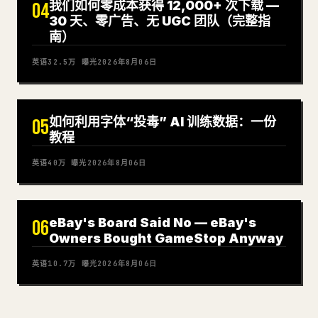
我们如何零成本获得 12,000+ 次下载 —
04
30 天、零广告、无 UGC 团队（完整指
南）
英语
32.5万
曝光
2026年8月06日
如何利用字体“投毒” AI 训练数据：一份
05
教程
英语
40万
曝光
2026年8月06日
eBay's Board Said No — eBay's
06
Owners Bought GameStop Anyway
英语
10.7万
曝光
2026年8月06日