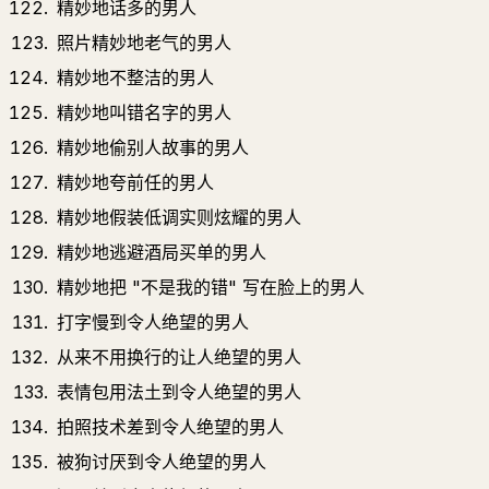
精妙地话多的男人
照片精妙地老气的男人
精妙地不整洁的男人
精妙地叫错名字的男人
精妙地偷别人故事的男人
精妙地夸前任的男人
精妙地假装低调实则炫耀的男人
精妙地逃避酒局买单的男人
精妙地把 "不是我的错" 写在脸上的男人
打字慢到令人绝望的男人
从来不用换行的让人绝望的男人
表情包用法土到令人绝望的男人
拍照技术差到令人绝望的男人
被狗讨厌到令人绝望的男人