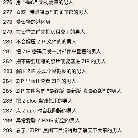
用 "禅心" 无视消息的男人
喜欢 "带点禅意" 的咖啡馆的男人
爱谈禅的港区男
在谈禅之前先把房租交了的男人
不会解压 ZIP 文件的的男人
把 ZIP 密码另发一封邮件来显摆的男人
把不需要压缩的照片硬要塞进 ZIP 的男人
解压 ZIP 发现全是截图的的男人
ZIP 里面还套着 ZIP 的男人
ZIP 文件名是 "最终版_最新版_真最终版" 的男人
把 Ziploc 当钱包用的男人
点 Zippo 时自我陶醉的男人
异常爱聊 ZIPAIR 航空的男人
看了 "ZIP!" 晨间节目觉得就了解天下大事的男人