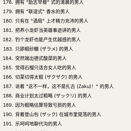
拥有 "励志早餐" 式的清晨的男人
拥有 "联谊式" 香水的男人
只有在 "酒局" 上才精力充沛的男人
把养小龙虾当英雄事迹讲的男人
钓个龙虾也能产生优越感的男人
只舔粗砂糖 (ザラメ) 的男人
突然端出德式酸菜的男人
觉得石榴只适合女人吃的男人
切菜切得太粗 (ザクザク) 的男人
说着 "这不一样，这不是扎古 (Zaku)！" 的男人
商业计划太过粗略 (ザックリ) 的男人
因为粗略估算导致亏损的男人
背着登山包 (ザック) 在城市里晃荡的男人
乐呵呵地聊代沟的男人