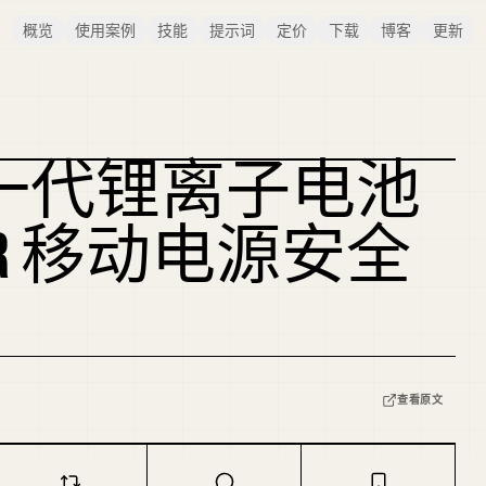
概览
使用案例
技能
提示词
定价
下载
博客
更新
一代锂离子电池
NKER 移动电源安全
查看原文