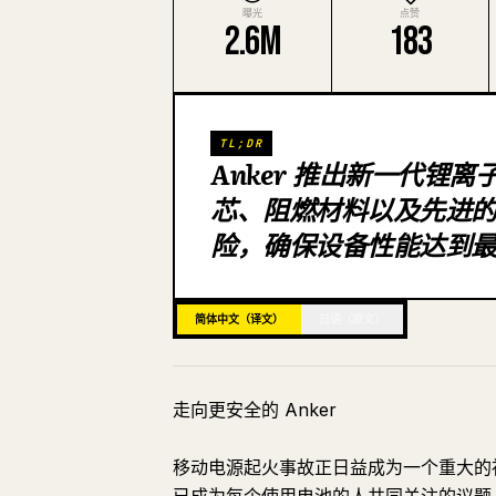
曝光
点赞
2.6M
183
TL;DR
Anker 推出新一代锂离
芯、阻燃材料以及先进的
险，确保设备性能达到
简体中文（译文）
日语（原文）
走向更安全的 Anker
移动电源起火事故正日益成为一个重大的