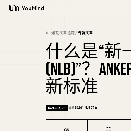
YouMind
𝕏 爆款文章追踪
/
当前文章
什么是“新
(NLB)”？A
新标准
日语
2026年5月27日
@
ANKER_JP