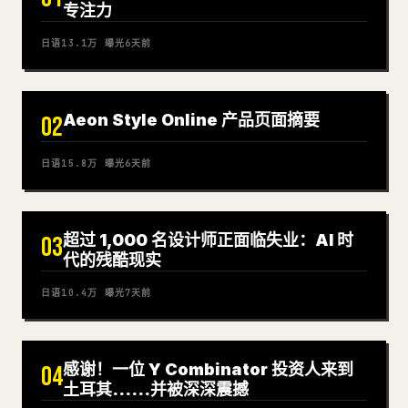
专注力
日语
13.1万
曝光
6天前
Aeon Style Online 产品页面摘要
02
日语
15.8万
曝光
6天前
超过 1,000 名设计师正面临失业：AI 时
03
代的残酷现实
日语
10.4万
曝光
7天前
感谢！一位 Y Combinator 投资人来到
04
土耳其……并被深深震撼