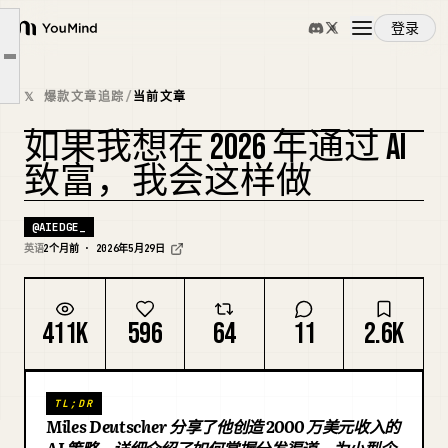
第一部分快速回顾
登录
路径一：分发玩法
YouMind
文章大纲
路径二：咨询——中小企业玩法
概览
𝕏 爆款文章追踪
/
当前文章
路径三：产品玩法
如果我想在 2026 年通过 AI
最后的话
使用案例
复刻封面
致富，我会这样做
技能
@
AIEDGE_
英语
2个月前 · 2026年5月29日
提示词
411K
596
64
11
2.6K
定价
TL;DR
下载
Miles Deutscher 分享了他创造 2000 万美元收入的