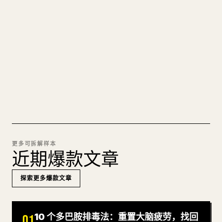
的 𝕏 文章
图片上传、表格、代码块，往 𝕏 上手动重排太痛
苦。YouMind 把整篇 Markdown 一键转成干净、可
直接发布的 𝕏 文章草稿。
试试 MARKDOWN 转 𝕏
更多可拆解样本
近期爆款文章
探索更多爆款文章
10 个多巴胺排毒法：重置大脑疲劳，找回
01