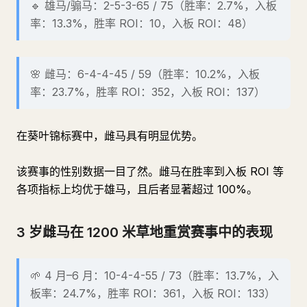
🔹 雄马/骟马：2-5-3-65 / 75（胜率：2.7%，入板
率：13.3%，胜率 ROI：10，入板 ROI：48）
🌸 雌马：6-4-4-45 / 59（胜率：10.2%，入板
率：23.7%，胜率 ROI：352，入板 ROI：137）
在葵叶锦标赛中，雌马具有明显优势。
该赛事的性别数据一目了然。雌马在胜率到入板 ROI 等
各项指标上均优于雄马，且后者显著超过 100%。
3 岁雌马在 1200 米草地重赏赛事中的表现
🌱 4 月–6 月：10-4-4-55 / 73（胜率：13.7%，入
板率：24.7%，胜率 ROI：361，入板 ROI：133）