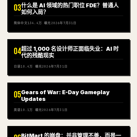
什么是 AI 领域的热门职位 FDE？普通人
03
如何入局？
简体中文
134.4万
曝光
2026年7月31日
超过 1,000 名设计师正面临失业：AI 时
04
代的残酷现实
日语
10.4万
曝光
2026年7月31日
Gears of War: E-Day Gameplay
05
Updates
英语
10.1万
曝光
2026年7月31日
BitMart 的崩盘：并非管理不善，而是一