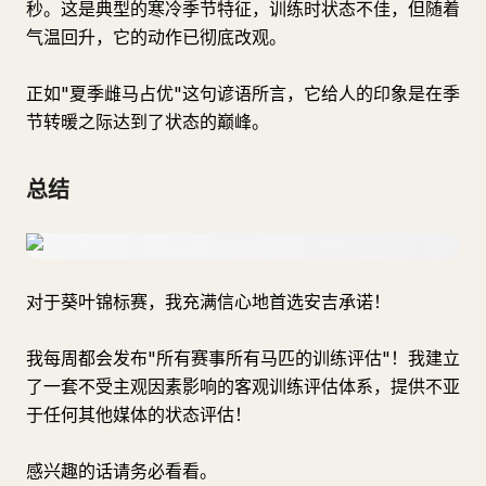
秒。这是典型的寒冷季节特征，训练时状态不佳，但随着
气温回升，它的动作已彻底改观。
正如"夏季雌马占优"这句谚语所言，它给人的印象是在季
节转暖之际达到了状态的巅峰。
总结
对于葵叶锦标赛，我充满信心地首选安吉承诺！
我每周都会发布"所有赛事所有马匹的训练评估"！我建立
了一套不受主观因素影响的客观训练评估体系，提供不亚
于任何其他媒体的状态评估！
感兴趣的话请务必看看。