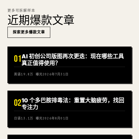
更多可拆解样本
近期爆款文章
探索更多爆款文章
AI 初创公司版图再次更迭：现在哪些工具
01
真正值得使用？
英语
19.8万
曝光
2026年7月31日
10 个多巴胺排毒法：重置大脑疲劳，找回
02
专注力
日语
13.1万
曝光
2026年8月01日