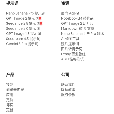
提示词
资源
Nano Banana Pro 提示词
面向 Agent
GPT Image 2 提示词
NotebookLM 替代品
Seedance 2.5 提示词
GPT Image 2 幻灯片
Seedance 2.0 提示词
Markdown 转 𝕏 文章
GPT Image 1.5 提示词
Nano Banana 2 与 Pro 对比
Seedream 4.5 提示词
AI 修图工具
Gemini 3 Pro 提示词
照片提示词
图片转提示词
Lenny 职业教练
ABTI 性格测试
产品
公司
技能
联系我们
浏览器扩展
隐私政策
应用
服务条款
定价
博客
更新