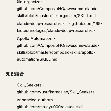
file-organizer -
github.com/ComposioHQ/awesome-claude-
skills/blob/master/file-organizer/SKILL.md
claude-deep-research-skill - github.com/199-
biotechnologies/claude-deep-research-skill
Apollo Automation -
github.com/ComposioHQ/awesome-claude-
skills/blob/master/composio-skills/apollo-
automation/SKILL.md
知识组合
Skill_Seekers -
github.com/yusufkaraaslan/Skill_Seekers
enhancing-authors -
github.com/majiayu000/claude-skill-