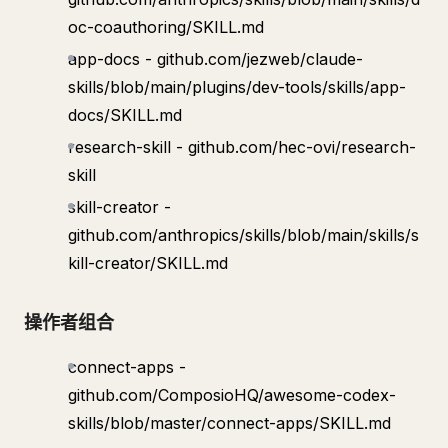
oc-coauthoring/SKILL.md
app-docs - github.com/jezweb/claude-
skills/blob/main/plugins/dev-tools/skills/app-
docs/SKILL.md
research-skill - github.com/hec-ovi/research-
skill
skill-creator -
github.com/anthropics/skills/blob/main/skills/s
kill-creator/SKILL.md
操作者组合
connect-apps -
github.com/ComposioHQ/awesome-codex-
skills/blob/master/connect-apps/SKILL.md