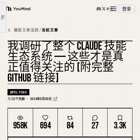
Yusuf Karaaslan
登录
YouMind
17. Skill_Seekers
文章大纲
Majiayu000 注册表
概览
𝕏 爆款文章追踪
/
当前文章
18. enhancing-authors
我调研了整个 CLAUDE 技能
Composio —— 仍然值得使用
使用案例
复刻封面
生态系统 —— 这些才是真
19. connect-apps
20. skill-creator
正值得关注的 [附完整
技能
21. content-research-writer
GITHUB 链接]
22. file-organizer
提示词
@
POLYDAO
23. Apollo Automation
英语
2个月前 · 2026年5月30日
其他值得挖掘的直接技能来源
定价
24. artifacts-builder
958K
694
84
27
3.3K
25. using-git-worktrees
下载
26. aws-skills