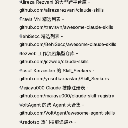
Alireza Rezvani 的大型跨平台库 -
github.com/alirezarezvani/claude-skills
Travis VN 精选列表 -
github.com/travisvn/awesome-claude-skills
BehiSecc 精选列表 -
github.com/BehiSecc/awesome-claude-skills
Jezweb 工作流密集型仓库 -
github.com/jezweb/claude-skills
Yusuf Karaaslan 的 Skill_Seekers -
github.com/yusufkaraaslan/Skill_Seekers
Majiayu000 Claude 技能注册表 -
github.com/majiayu000/claude-skill-registry
VoltAgent 的跨 Agent 大合集 -
github.com/VoltAgent/awesome-agent-skills
Aradotso 热门技能追踪器 -