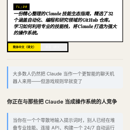
27. tapestry
TL;DR
博客
一份精心整理的 Claude 技能生态指南，精选了 32
28. research-skill
个涵盖自动化、编程和研究领域的 GitHub 仓库。
29. claude-deep-research-skill
学习如何利用专业的技能栈，将 Claude 打造为强大
更新
的操作系统。
30. wondelai skills
31. trending-skills
简体中文（译文）
英语（原文）
32. VoltAgent awesome-agent-skills
最佳“Jarvis”组合
构建者组合
大多数人仍然把 Claude 当作一个更智能的聊天机
操作者组合
器人来用——但游戏规则早就变了
知识组合
最后的话
你正在与那些把 Claude 当成操作系统的人竞争
如果你觉得有用：
当你在一个个零散地输入提示词时，别人已经在堆
叠专业技能、连接 API、构建一个 24/7 自动运行