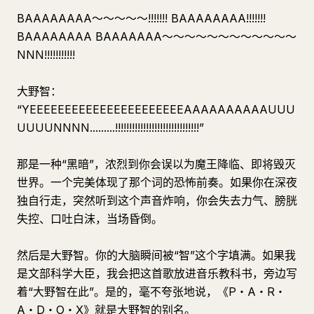
BAAAAAAAA〜〜〜〜〜!!!!!!! BAAAAAAAA!!!!!!!
BAAAAAAAA BAAAAAAA〜〜〜〜〜〜〜〜〜〜〜〜
NNN!!!!!!!!!!!
大野智：
“YEEEEEEEEEEEEEEEEEEEEEEAAAAAAAAAAUUU
UUUUNNNN.........!!!!!!!!!!!!!!!!!!!!!!!!!!!!!!”
那是一种“黑暗”，浓烈到你会误以为魔王降临、即将毁灭
世界。一个完美体现了那个词的恐怖前奏。如果你在深夜
独自行走，突然听到这个声音炸响，你会失去力气、膀胱
失控、口吐白沫，当场昏倒。
然后是大野智。你的大脑瞬间被“智”这个字填满。如果我
是文部科学大臣，我会把这首歌放进音乐教科书，旁边写
着“大野智在此”。是的，毫不夸张地说，《P・A・R・
A・D・O・X》就是大野智的别名。