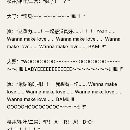
樱井/相叶/二宫：“疯了！！？”
大野：“宝贝〜〜〜〜〜〜〜〜!!!!!!!!！”
岚：“这重力……！一起感觉真好……！！！ Yeah……
Wanna make love…… Wanna make love…… Wanna
make love…… Wanna make love…… BAM!!!!”
大野：“WOOOOOOOO〜〜〜〜〜OOOOOOOO〜〜〜
〜〜!!!!!! LADYEEEEEEEEEEEE〜〜〜〜〜〜〜〜!!!!!!!!!!”
岚：“紧贴的时机！！！我想看一切…… Wanna make
love…… Wanna make love…… Wanna make love……
Wanna make love…… BAM!!!!!!
OOOOOHOOOOOOOOO〜〜〜〜!!!!!”
樱井/相叶/二宫：“P！ A！ R！ A！ D-O-
X！！！！！！”