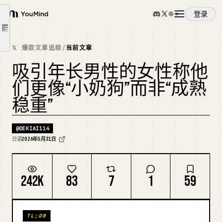
就没有留给男性被宠爱的"空间"了。
登录
YouMind
平时，可以稍微撒撒娇。
文章大纲
概览
但在某个突如其来的时刻，去宠爱他们。
𝕏 爆款文章追踪
/
当前文章
展现"小狗模式"
吸引年长男性的女性称他
使用案例
但也展现"独处模式"
们更像“小奶狗”而非“成熟
正因为这种"反差"，男人才会觉得他们也可以被宠爱。
稳重”
技能
那么，如何从这种状态
进入那种"浪漫的距离"呢？
@
DEKIAI114
提示词
日语
2026年5月31日
"在不触发对方防备的情况下接近"
定价
242K
83
7
1
59
下载
TL;DR