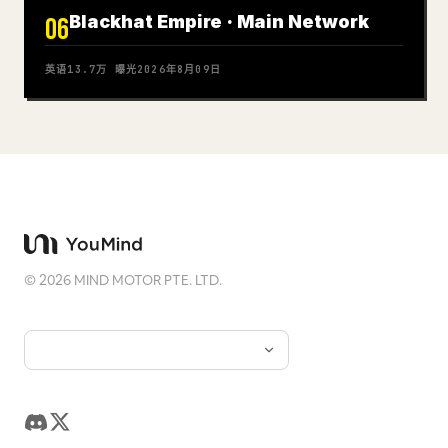
Blackhat Empire · Main Network
06
英语
13.7万
曝光
2026年8月09日
©
2026
MIND MOTOR PTE. LTD.