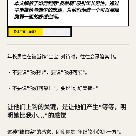
本文解析了如何利用“反差萌”吸引年长男性，通过
博客
平衡撒娇与偶尔的宠溺，为他们创造一个可以展现
脆弱一面的舒适空间。
更新
简体中文（译文）
日语（原文）
年长男性在被当作"宝宝"对待时，往往会深陷其中。
・不要说"你好帅"，要说"你好可爱"。
・不要说"你好可靠！"，要说"你好笨拙~"
让他们上钩的关键，是让他们产生"等等，明
明她比我小..."的感觉
这种"被包容"的感觉，即使你是"年纪较小的那一方"。