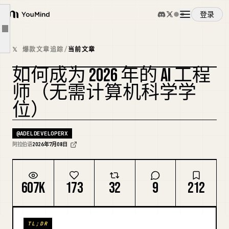
我推荐你构建的项目
登录
第四阶段：学习构建 RAG 系统
YouMind
文章大纲
第五阶段：学习构建 AI Agents
概览
𝕏 爆款文章追踪
/
当前文章
例如。
如何成为 2026 年的 AI 工程
第六阶段：学习如何发布你的项目并使其可供使用
使用案例
复刻封面
师（无需计算机科学学
如何获得你的第一份 AI 工程师工作？
位）
获得第一份工作后学什么？
技能
导致大多数人落后数年的错误
@
ADELDEVELOPERX
简短路线图
提示词
阿拉伯语
2026年7月08日
我推荐的资源
结论
定价
607K
173
32
9
212
下载
TL;DR