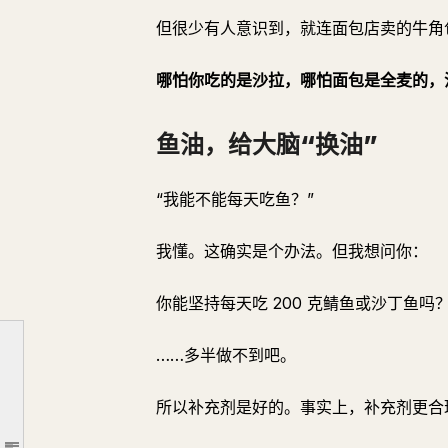
但很少有人意识到，就连面包店卖的牛角
哪怕你吃的是沙拉，哪怕面包是全麦的，
鱼油，给大脑“换油”
“我能不能每天吃鱼？”
我懂。这确实是个办法。但我想问你：
大脑的 60% 是“油”
现代大脑里灌满了错误的油
你能坚持每天吃 200 克鲭鱼或沙丁鱼吗
▼ 日常生活中不知不觉被 Omega-6 浸润
……多半做不到吧。
鱼油，给大脑“换油”
如何选择补充剂——迷茫时用这个标准
所以补充剂是好的。事实上，补充剂更合
▼ 选择时的核对清单