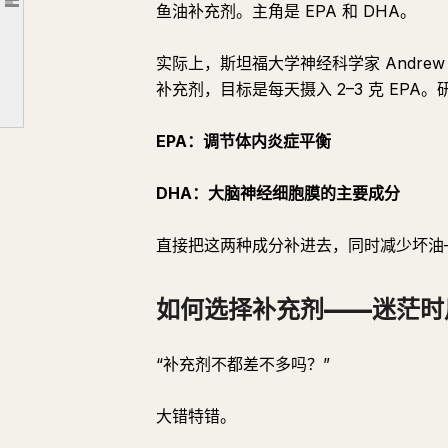
文章大纲
鱼油补充剂。主角是 EPA 和 DHA。
只有专家才懂的“摄入技巧”
1. 随餐服用（含脂肪的餐）
实际上，斯坦福大学神经科学家 Andrew
2. 与维生素 D 一同服用
补充剂，目标是每天摄入 2–3 克 EP
3. 补充锌，但要选对形态
EPA：调节体内炎症平衡
秘密武器：辛酸
要感受到效果需要时间
DHA：大脑神经细胞膜的主要成分
总结
直接把这两种成分补进去，同时减少坏油
如何选择补充剂——迷茫时
“补充剂不都差不多吗？”
大错特错。