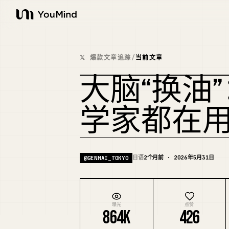
YouMind
𝕏 爆款文章追踪
/
当前文章
大脑“换油
学家都在
日语
2个月前 · 2026年5月31日
@
GENMAI_TOKYO
曝光
点赞
864K
426