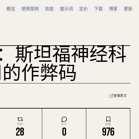
概览
使用案例
技能
提示词
定价
下载
博客
更新
”：斯坦福神经科
用的作弊码
查看原文
转发
评论
收藏
28
0
976