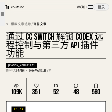
第四步：需要时开启本地路由并接管 Codex
登录
YouMind
第五步：切换第三方供应商并重启 Codex
文章大纲
概览
背后的原理
𝕏 爆款文章追踪
/
当前文章
需要理解的副作用
通过 CC SWITCH 解锁 CODEX 远
使用案例
Codex 里显示的账号始终是官方账号
复刻封面
程控制与第三方 API 插件
不要用 Codex 账号信息判断计费方
功能
技能
修改模型映射后要重启 Codex
关闭开关会回到旧行为
@
JASON_YOUNG1231
提示词
简体中文
2个月前 · 2026年6月01日
常见问题
参考链接
定价
109K
351
52
48
580
下载
TL;DR