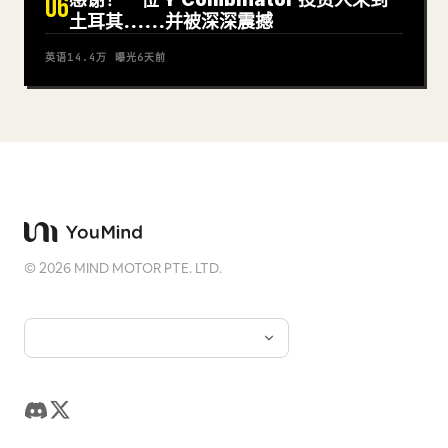
06
土耳其……并被深深震撼
英语
14.4万
曝光
6天前
©
2026
MIND MOTOR PTE. LTD.