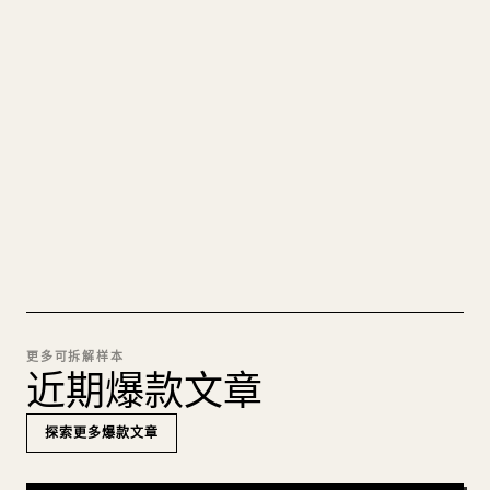
把你的 MARKDOWN 变成干净
的 𝕏 文章
图片上传、表格、代码块，往 𝕏 上手动重排太痛
苦。YouMind 把整篇 Markdown 一键转成干净、可
直接发布的 𝕏 文章草稿。
试试 MARKDOWN 转 𝕏
更多可拆解样本
近期爆款文章
探索更多爆款文章