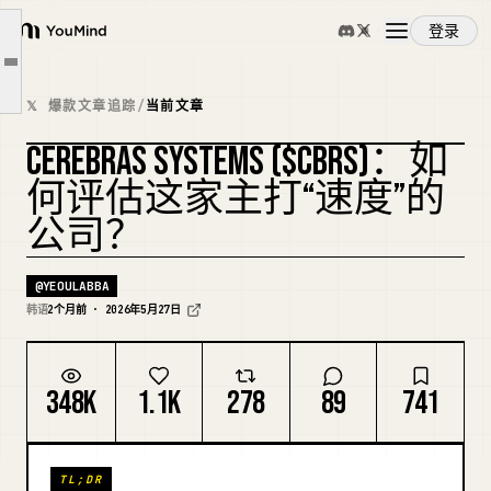
一块晶圆里蕴含的数字
登录
这家公司真正卖的是"速度"
YouMind
文章大纲
但几乎只有一个客户
概览
𝕏 爆款文章追踪
/
当前文章
速度快不代表能赢
CEREBRAS SYSTEMS ($CBRS)：如
未来展望：价格已经跑得太超前
使用案例
复刻封面
何评估这家主打“速度”的
结论：鲁莽留下的问题
公司？
技能
@
YEOULABBA
提示词
韩语
2个月前 · 2026年5月27日
定价
348K
1.1K
278
89
741
下载
TL;DR