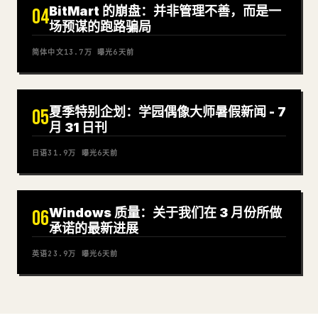
BitMart 的崩盘：并非管理不善，而是一
04
场预谋的跑路骗局
简体中文
13.7万
曝光
6天前
夏季特别企划：学园偶像大师暑假新闻 - 7
05
月 31 日刊
日语
31.9万
曝光
6天前
Windows 质量：关于我们在 3 月份所做
06
承诺的最新进展
英语
23.9万
曝光
6天前