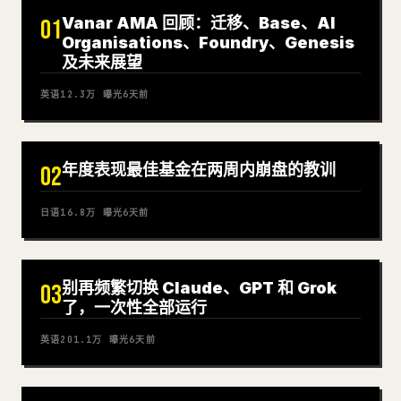
Vanar AMA 回顾：迁移、Base、AI
01
Organisations、Foundry、Genesis
及未来展望
英语
12.3万
曝光
6天前
年度表现最佳基金在两周内崩盘的教训
02
日语
16.8万
曝光
6天前
别再频繁切换 Claude、GPT 和 Grok
03
了，一次性全部运行
英语
201.1万
曝光
6天前