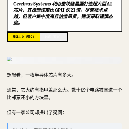
Cerebras Systems 利用整块硅晶圆打造超大型 AI
博客
芯片，其推理速度比 GPU 快 21 倍。尽管技术卓
越，但客户集中度高且估值昂贵，建议采取谨慎态
度。
更新
简体中文（译文）
韩语（原文）
想想看，一枚半导体芯片有多大。
通常，它大约有指甲盖那么大。数十亿个电路被塞进一个
比邮票还小的方块里。
但有一家公司却提出了疑问：