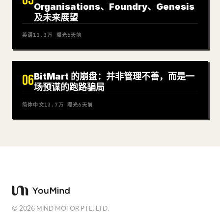
05
Organisations、Foundry、Genesis
及未来展望
英语
12.3万
曝光
6天前
BitMart 的崩盘：并非管理不善，而是一
06
场预谋的跑路骗局
简体中文
13.7万
曝光
6天前
©
2026
MIND MOTOR PTE. LTD.