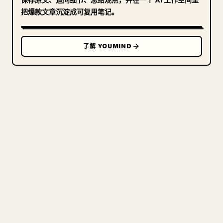
把爆款文章沉淀成可复用笔记。
了解 YOUMIND
写给创作者
把你的 MARKDOWN 变成干净
的 𝕏 文章
图片上传、表格、代码块，往 𝕏 上手动重排太痛
苦。YouMind 把整篇 Markdown 一键转成干净、可
直接发布的 𝕏 文章草稿。