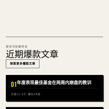
试试 MARKDOWN 转 𝕏
更多可拆解样本
近期爆款文章
探索更多爆款文章
年度表现最佳基金在两周内崩盘的教训
01
日语
16.8万
曝光
6天前