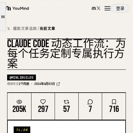
3.为什么需要 workflow
登录
4.dynamic workflows 与 static workflows
YouMind
文章大纲
5.使用 workflow 时的实用模式
概览
𝕏 爆款文章追踪
/
当前文章
6.应用场景
CLAUDE CODE 动态工作流：为
7.何时不该使用 workflow
使用案例
复刻封面
每个任务定制专属执行方
8.构建 workflow 的技巧
案
9.探索的新起点
技能
@
MINLIBUILDS
提示词
简体中文
2个月前 · 2026年6月03日
定价
205K
297
57
7
716
下载
TL;DR