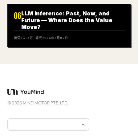
LLM Inference: Past, Now, and
06
Future — Where Does the Value
Move?
英语
13.3万
曝光
2026年8月07日
©
2026
MIND MOTOR PTE. LTD.