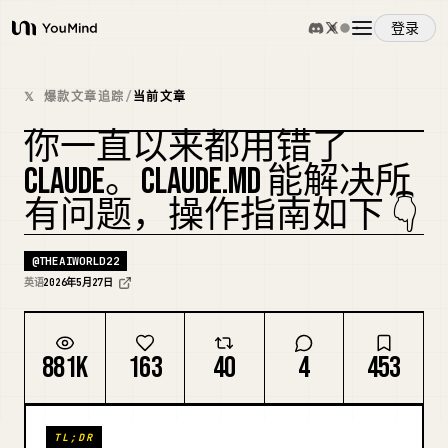
登录
YouMind
概览
𝕏 爆款文章追踪
/
当前文章
你一直以来都用错了
使用案例
复刻封面
CLAUDE。CLAUDE.MD 能解决所
有问题，操作指南如下 👇
技能
@
THEAIWORLD22
提示词
英语
2026年5月27日
定价
881K
163
40
4
453
下载
TL;DR