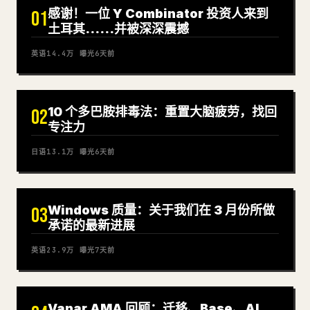
感谢！一位 Y Combinator 投资人来到
01
土耳其……并被深深震撼
英语
14.4万
曝光
6天前
10 个多巴胺排毒法：重置大脑疲劳，找回
02
专注力
日语
13.1万
曝光
6天前
Windows 质量：关于我们在 3 月份所做
03
承诺的最新进展
英语
23.9万
曝光
7天前
Vanar AMA 回顾：迁移、Base、AI