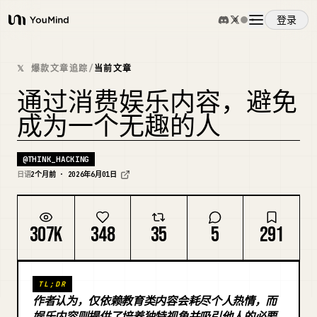
登录
YouMind
概览
𝕏 爆款文章追踪
/
当前文章
通过消费娱乐内容，避免
使用案例
成为一个无趣的人
技能
@
THINK_HACKING
日语
2个月前 · 2026年6月01日
提示词
307K
348
35
5
291
定价
TL;DR
下载
作者认为，仅依赖教育类内容会耗尽个人热情，而
娱乐内容则提供了培养独特视角并吸引他人的必要