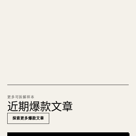
把你的 MARKDOWN 变成干净
的 𝕏 文章
图片上传、表格、代码块，往 𝕏 上手动重排太痛
苦。YouMind 把整篇 Markdown 一键转成干净、可
直接发布的 𝕏 文章草稿。
试试 MARKDOWN 转 𝕏
更多可拆解样本
近期爆款文章
探索更多爆款文章