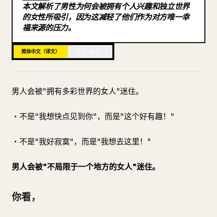
本文解析了男性为何会被拥有个人兴趣和独立世界
博客
的女性所吸引，因为这减轻了他们作为对方唯一幸
・一个日常的小体贴，
福来源的压力。
更新
简体中文（译文）
日语（原文）
男人会被"拥有多彩世界的女人"迷住。
・不是"我想快点见到你"，而是"这个好有趣！"
・不是"我好寂寞"，而是"我想去这里！"
男人会被"不局限于一个地方的女人"迷住。
你看，