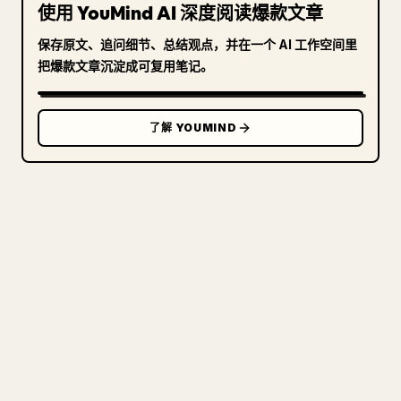
使用 YouMind AI 深度阅读爆款文章
保存原文、追问细节、总结观点，并在一个 AI 工作空间里
把爆款文章沉淀成可复用笔记。
了解 YOUMIND
写给创作者
把你的 MARKDOWN 变成干净
的 𝕏 文章
图片上传、表格、代码块，往 𝕏 上手动重排太痛