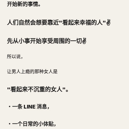
开始新的事情。
人们自然会想要靠近"看起来幸福的人"✌️
先从小事开始享受周围的一切✌️
所以说，
让男人上瘾的那种女人是
"看起来不沉重的女人"。
・一条 LINE 消息，
・一个日常的小体贴，