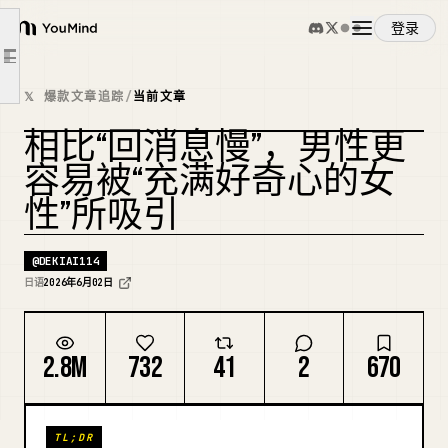
"恋爱的幸福"只是
登录
YouMind
额外附加的 bonus。
文章大纲
概览
痴迷于"更新自己"。
𝕏 爆款文章追踪
/
当前文章
・学点新东西～
相比“回消息慢”，男性更
使用案例
・去看看新的风景～
容易被“充满好奇心的女
最好"跳出去看看世界"。
性”所吸引
技能
去书店。
去咖啡店。
@
DEKIAI114
提示词
走走不熟悉的街道。
日语
2026年6月02日
开始新的事情。
定价
人们自然会想要靠近"看起来幸福的人"✌️
2.8M
732
41
2
670
先从小事开始享受周围的一切✌️
下载
"看起来不沉重的女人"。
TL;DR
・一条 LINE 消息，