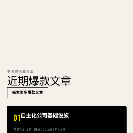
苦。YouMind 把整篇 Markdown 一键转成干净、可
直接发布的 𝕏 文章草稿。
试试 MARKDOWN 转 𝕏
更多可拆解样本
近期爆款文章
探索更多爆款文章
自主化公司基础设施
01
英语
70.3万
曝光
2026年8月06日