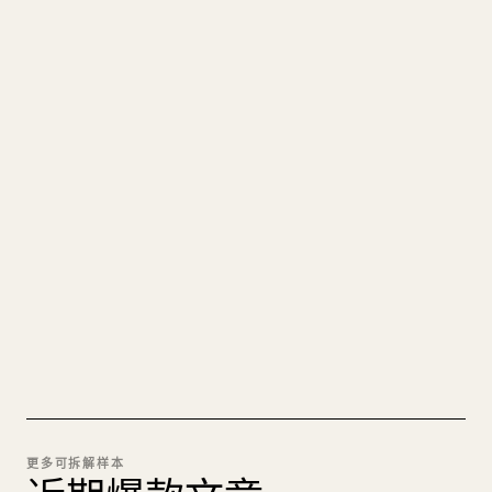
写给创作者
把你的 MARKDOWN 变成干净
的 𝕏 文章
图片上传、表格、代码块，往 𝕏 上手动重排太痛
苦。YouMind 把整篇 Markdown 一键转成干净、可
直接发布的 𝕏 文章草稿。
试试 MARKDOWN 转 𝕏
更多可拆解样本