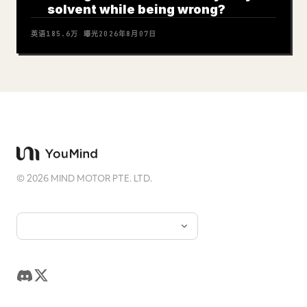
solvent while being wrong?
英语
185.6万
曝光
2026年8月07日
©
2026
MIND MOTOR PTE. LTD.