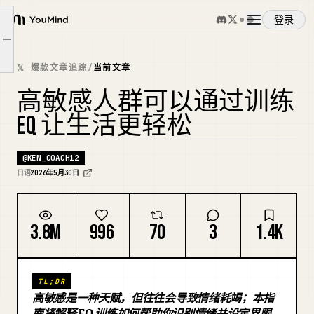
登录
YouMind
关键在于，察觉情绪后，不被其吞噬，并能妥善处理。
文章大纲
概览
不要压抑情绪，也不要让情绪过度掌控你。
𝕏 爆款文章追踪
/
当前文章
高敏感人群可以通过训练
使用案例
EQ 让生活更轻松
技能
@
KEN_COACH12
日语
2026年5月30日
提示词
3.8M
996
70
3
1.4K
定价
TL;DR
下载
高敏感是一种天赋，但往往会导致情绪耗竭；本指
南将解释 EQ 训练如何帮助你识别情绪并设定界限，