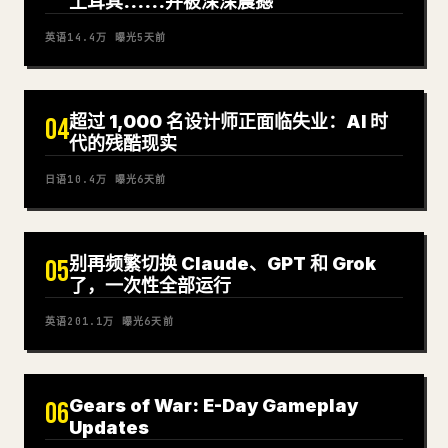
土耳其……并被深深震撼
英语
14.4万
曝光
5天前
超过 1,000 名设计师正面临失业：AI 时
04
代的残酷现实
日语
10.4万
曝光
6天前
别再频繁切换 Claude、GPT 和 Grok
05
了，一次性全部运行
英语
201.1万
曝光
6天前
Gears of War: E-Day Gameplay
06
Updates