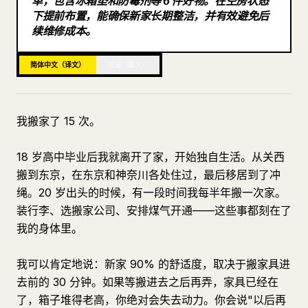
单，包含冰箱垫和防霉剂等 6 件好物。在空房状态
下提前布置，能确保新家长期整洁，并有效避免后
博客
续维修成本。
更新
简体中文（译文）
日语（原文）
我搬家了 15 次。
18 岁高中毕业后我就离开了家，开始独自生活。从关西
搬到东京，在东京和神奈川各处住过，最后移居到了冲
绳。20 岁出头的时候，有一段时间我每半年搬一次家。
装行李、选搬家公司、安排煤气开通——这些事都刻在了
我的身体里。
我可以肯定地说：新家 90% 的舒适度，取决于搬家具进
去前的 30 分钟。如果等搬进去之后再弄，家具已经在
了，箱子堆得老高，你绝对会失去动力。你会说"以后再