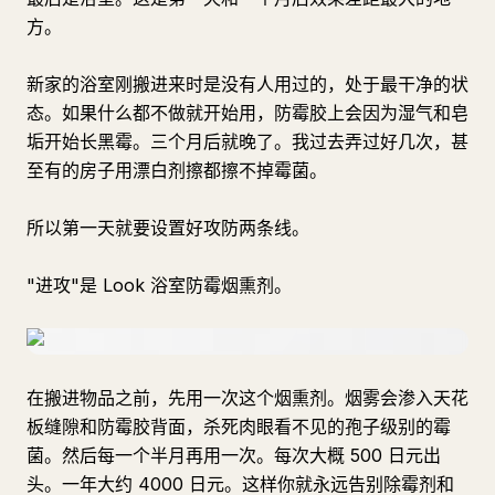
方。
新家的浴室刚搬进来时是没有人用过的，处于最干净的状
态。如果什么都不做就开始用，防霉胶上会因为湿气和皂
垢开始长黑霉。三个月后就晚了。我过去弄过好几次，甚
至有的房子用漂白剂擦都擦不掉霉菌。
所以第一天就要设置好攻防两条线。
"进攻"是 Look 浴室防霉烟熏剂。
在搬进物品之前，先用一次这个烟熏剂。烟雾会渗入天花
板缝隙和防霉胶背面，杀死肉眼看不见的孢子级别的霉
菌。然后每一个半月再用一次。每次大概 500 日元出
头。一年大约 4000 日元。这样你就永远告别除霉剂和