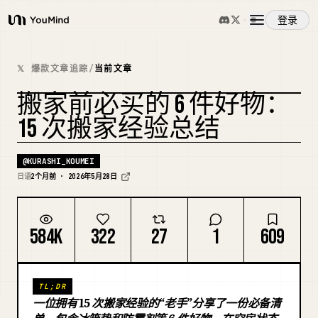
登录
YouMind
概览
𝕏 爆款文章追踪
/
当前文章
搬家前必买的 6 件好物：
使用案例
15 次搬家经验总结
技能
@
KURASHI_KOUMEI
日语
2个月前 · 2026年5月28日
提示词
584K
322
27
1
609
定价
TL;DR
下载
一位拥有 15 次搬家经验的“老手”分享了一份必备清