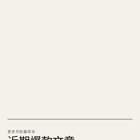
写给创作者
把你的 MARKDOWN 变成干净
的 𝕏 文章
图片上传、表格、代码块，往 𝕏 上手动重排太痛
苦。YouMind 把整篇 Markdown 一键转成干净、可
直接发布的 𝕏 文章草稿。
试试 MARKDOWN 转 𝕏
更多可拆解样本