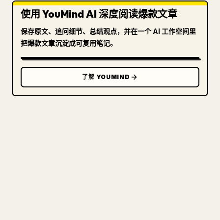
使用 YouMind AI 深度阅读爆款文章
保存原文、追问细节、总结观点，并在一个 AI 工作空间里
把爆款文章沉淀成可复用笔记。
了解 YOUMIND
写给创作者
把你的 MARKDOWN 变成干净
的 𝕏 文章