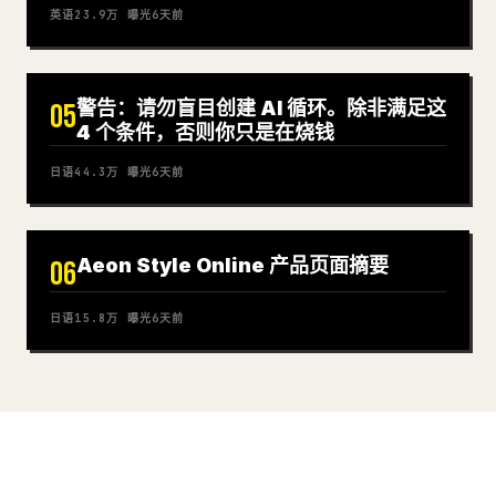
英语
23.9万
曝光
6天前
警告：请勿盲目创建 AI 循环。除非满足这
05
4 个条件，否则你只是在烧钱
日语
44.3万
曝光
6天前
Aeon Style Online 产品页面摘要
06
日语
15.8万
曝光
6天前