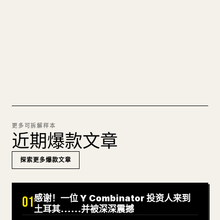
图片上传、表格、代码块，往 𝕏 上手动重排太痛
苦。YouMind 把整篇 Markdown 一键转成干净、可
直接发布的 𝕏 文章草稿。
试试 MARKDOWN 转 𝕏
更多可拆解样本
近期爆款文章
探索更多爆款文章
感谢！一位 Y Combinator 投资人来到
01
土耳其……并被深深震撼