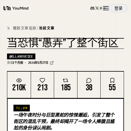
登录
YouMind
概览
𝕏 爆款文章追踪
/
当前文章
当恐惧“愚弄”了整个街区
使用案例
@
ELLAROSEIEE
技能
英语
2个月前 · 2026年5月27日
提示词
210K
213
185
38
55
定价
TL;DR
一场午夜时分与巨型黑蛇的惊悚邂逅，引发了整个
下载
街区的混乱干预，最终却揭开了一场令人捧腹且尴
尬的身份误认闹剧。