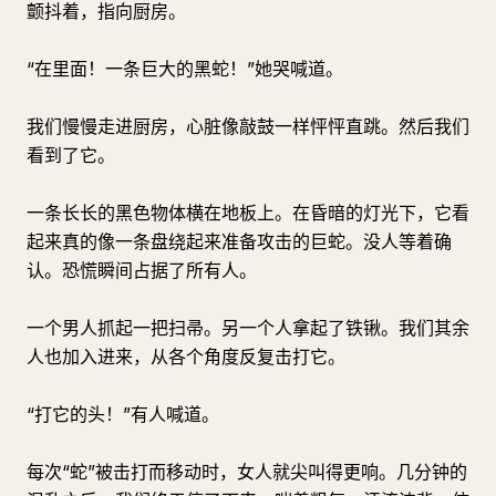
颤抖着，指向厨房。
“在里面！一条巨大的黑蛇！”她哭喊道。
我们慢慢走进厨房，心脏像敲鼓一样怦怦直跳。然后我们
看到了它。
一条长长的黑色物体横在地板上。在昏暗的灯光下，它看
起来真的像一条盘绕起来准备攻击的巨蛇。没人等着确
认。恐慌瞬间占据了所有人。
一个男人抓起一把扫帚。另一个人拿起了铁锹。我们其余
人也加入进来，从各个角度反复击打它。
“打它的头！”有人喊道。
每次“蛇”被击打而移动时，女人就尖叫得更响。几分钟的