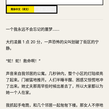
博客
简体中文（译文）
英语（原文）
更新
一个我永远不会忘记的噩梦……
大约凌晨 1 点 20 分，一声恐怖的尖叫划破了街区的宁
静。
“蛇！蛇！救命啊！”
声音来自我邻居的公寓。几秒钟内，整个小区的灯陆续亮
了起来。门被猛地推开。人们半睡半醒、困惑又惊慌地冲
了出来。她丈夫那周早些时候出差去了，所以大家都以为
她一个人在家。
我抓起手电筒，和几个邻居一起匆匆下楼。那女人不停地