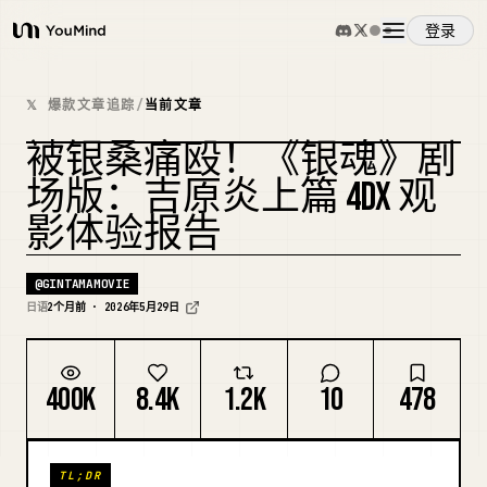
登录
YouMind
概览
𝕏 爆款文章追踪
/
当前文章
被银桑痛殴！《银魂》剧
使用案例
场版：吉原炎上篇 4DX 观
影体验报告
技能
@
GINTAMAMOVIE
提示词
日语
2个月前 · 2026年5月29日
定价
400K
8.4K
1.2K
10
478
下载
TL;DR