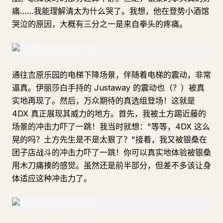
痛……我能理解清太为什么哭了。我想，他在登势小酒馆
哭泣的原因，大概有三分之一是来自拳头的疼痛。
通往吉原乐园的电梯下降场景，伴随着电梯的震动，非常
逼真。伊丽莎白手持的 Justaway 的震动也（？）被真
实地再现了。然后，万众期待的真选组登场！这就是
4DX 真正展现其威力的地方。首先，我被土方踢近藤的
场景的冲击力吓了一跳！我当时就想："等等，4DX 这么
晃的吗？土方先生是不是太狠了？"接着，我又被银桑在
团子店战斗的冲击力吓了一跳！你可以真实地体验被银桑
用木刀痛揍的感觉。虽然还是前半部分，但差不多该让身
体适应这种冲击力了。