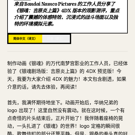
来自 Bandai Namco Pictures 的工作人员分享了
博客
《银魂：吉原炎上篇》4DX 版本的观影测评，重点
介绍了震撼的体感特效、沉浸式的战斗场面以及独
特的环境模拟元素。
更新
简体中文（译文）
日语（原文）
制作动画《银魂》的万代南梦宫影业的工作人员，已经体
验了《银魂剧场版：吉原炎上篇》的 4DX 预览版！今
天，我要为大家介绍 4DX 的魅力！本文包含剧透，如果
介意的话，请先去体验，再阅读！
首先，我满怀期待地坐下。动画开始后，华纳兄弟的
logo 出现了！这里自然没有震动。就在这时候，一个有
点奇怪的片头结束后，正片开始了！我伴随着座椅的晃
动，一头扎进了《银魂》的世界！logo 定格的瞬间很
酷。歌舞伎町的部分还算平静。但是，银桑的拳头真的好