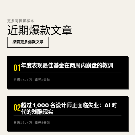
更多可拆解样本
近期爆款文章
探索更多爆款文章
年度表现最佳基金在两周内崩盘的教训
01
日语
16.8万
曝光
6天前
超过 1,000 名设计师正面临失业：AI 时
02
代的残酷现实
日语
10.4万
曝光
6天前