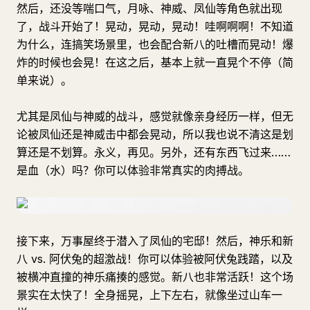
然后，还没等喘口气，月咏、神威、凤仙等角色就出现
了，战斗开始了！晃动，晃动，晃动！哇啊啊啊！不知道
为什么，连搞笑场景里，也会配合新八的吐槽而晃动！爆
炸的时候也会晃！在这之后，基本上就一直晃个不停（简
单来说）。
尤其是凤仙与神威的战斗，感觉就像亲身经历一样，但无
论被凤仙还是神威击中都会晃动，所以我也说不清这是划
算还是不划算。永义，再见。另外，还有东西飞过来……
是血（水）吗？你可以体验非常真实的肉搏战。
接下来，万事屋终于潜入了凤仙的宅邸！然后，神乐和新
八 vs. 阿伏兔的超激战！你可以体验被阿伏兔践踏，以及
被横冲直撞的神乐痛揍的感觉。新八也非常活跃！这个场
景实在太快了！全身摇晃，上下左右，就像坐过山车一