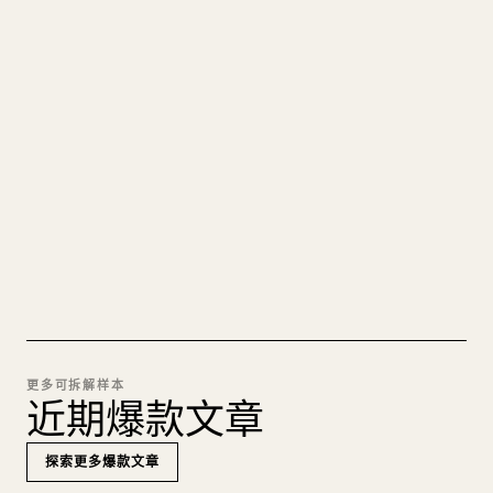
把你的 MARKDOWN 变成干净
的 𝕏 文章
图片上传、表格、代码块，往 𝕏 上手动重排太痛
苦。YouMind 把整篇 Markdown 一键转成干净、可
直接发布的 𝕏 文章草稿。
试试 MARKDOWN 转 𝕏
更多可拆解样本
近期爆款文章
探索更多爆款文章