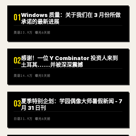
Windows 质量：关于我们在 3 月份所做
01
承诺的最新进展
英语
23.9万
曝光
6天前
感谢！一位 Y Combinator 投资人来到
02
土耳其……并被深深震撼
英语
14.4万
曝光
5天前
夏季特别企划：学园偶像大师暑假新闻 - 7
03
月 31 日刊
日语
31.9万
曝光
6天前