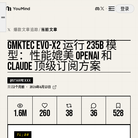
改变计算规则的那颗芯片
登录
EVO-X2 实际能做什么
YouMind
文章大纲
这东西能替代哪些订阅
概览
𝕏 爆款文章追踪
/
当前文章
设置它只需大约十分钟
GMKTEC EVO-X2 运行 235B 模
诚实的权衡
使用案例
型：性能媲美 OPENAI 和
CLAUDE 顶级订阅方案
技能
@
STARMEXXX
提示词
英语
2个月前 · 2026年6月13日
定价
1.6M
260
38
36
528
下载
TL;DR