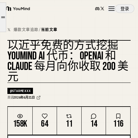
为什么在 2026 年爆发。
登录
YouMind
实际的收入明细。
文章大纲
概览
设置大约需要一天，而不是一个周末。
𝕏 爆款文章追踪
/
当前文章
诚实的权衡。
以近乎免费的方式挖掘
使用案例
完整方案。
YOUMIND AI 代币：OPENAI 和
CLAUDE 每月向你收取 200 美
技能
元
提示词
@
STARMEXXX
英语
2026年6月21日
定价
158K
64
11
14
116
下载