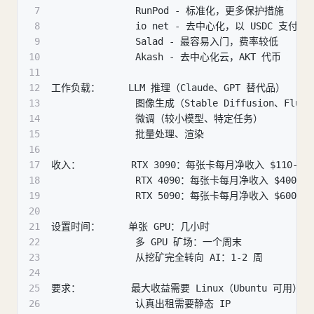
7
               RunPod - 标准化，更多保护措施
8
               io net - 去中心化，以 USDC 支付
9
               Salad - 最容易入门，费率较低
10
               Akash - 去中心化云，AKT 代币
11
12
工作负载：     LLM 推理（Claude、GPT 替代品）
13
               图像生成（Stable Diffusion、Flux
14
               微调（较小模型、特定任务）
15
               批量处理、渲染
16
17
收入：         RTX 3090：每张卡每月净收入 $110-20
18
               RTX 4090：每张卡每月净收入 $400-80
19
               RTX 5090：每张卡每月净收入 $600-1,
20
21
设置时间：     单张 GPU：几小时
22
               多 GPU 矿场：一个周末
23
               从挖矿完全转向 AI：1-2 周
24
25
要求：         最大收益需要 Linux（Ubuntu 可用）
26
               认真出租需要静态 IP