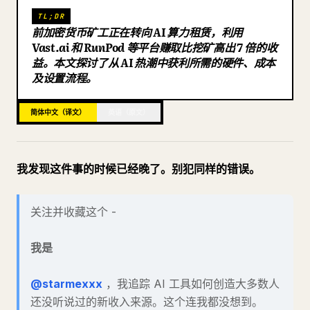
TL;DR
博客
前加密货币矿工正在转向 AI 算力租赁，利用
Vast.ai 和 RunPod 等平台赚取比挖矿高出 7 倍的收
益。本文探讨了从 AI 热潮中获利所需的硬件、成本
更新
及设置流程。
简体中文（译文）
英语（原文）
我发现这件事的时候已经晚了。别犯同样的错误。
关注并收藏这个 -
我是
@starmexxx
，我追踪 AI 工具如何创造大多数人
还没听说过的新收入来源。这个连我都没想到。