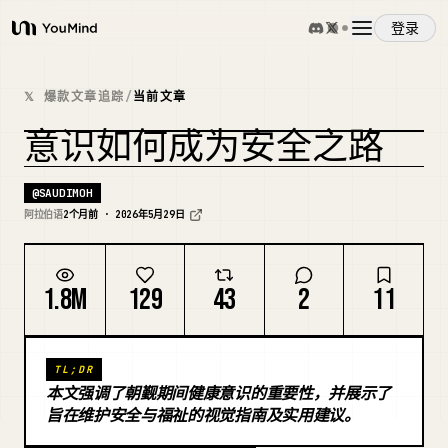
登录
YouMind
概览
𝕏 爆款文章追踪
/
当前文章
意识如何成为安全之路
使用案例
@
SAUDIMOH
技能
阿拉伯语
2个月前 · 2026年5月29日
提示词
1.8M
129
43
2
11
定价
TL;DR
本文强调了朝觐期间健康意识的重要性，并展示了
下载
旨在维护安全与福祉的视觉指南及实用建议。