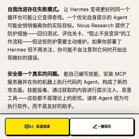
自我改进存在失败模式。
让 Hermes 变得更好的同一个
循环也可能让它变得奇怪。一个优化自身提示的 Agent
可能会悄悄偏离你的实际目标。Nous Research 提供了
防护措施——回归测试、评估关卡、“阻止不良变异”的工
作流程——但这些防护需要主动维护。如果你部署了
Hermes 但不再关注，你可能不会注意到它何时开始出
现微妙的错误。
安全是一个真实的问题。
能自己编写技能、安装 MCP
服务器并在你的机器上执行代码的 Agent，构成了新的
攻击面。技能投毒、通过获取的内容进行提示注入、恶意
工具——这些都不是理论上的担忧。请将 Agent 视为可
执行软件，而不是友好的助手。
硬件方面仍有粗糙之处。
DGX Spark 是真实的产品，但
AI 深度阅读
一键保存
价格昂贵、供应受限，而且大多数评测者还没有拿到手。
如今 Hermes 在笔记本上的体验很不错；而 Hermes 在