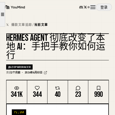
步骤 2. 安装 Hermes Agent（5 分钟）
登录
YouMind
步骤 3. 将 Hermes 连接到你的本地模型（5 分钟）
文章大纲
概览
步骤 4. 运行你的第一个 Hermes 会话（5 分钟）
𝕏 爆款文章追踪
/
当前文章
步骤 5. 验证魔法确实发生了
HERMES AGENT 彻底改变了本
使用案例
可选：连接一个网关
复刻封面
地 AI：手把手教你如何运
可能出什么问题（5 个最常见的设置问题）
行
技能
云 API 捷径（如果你的硬件无法运行本地模型）
需要正视的顾虑
@
LEOPARDRACER
提示词
英语
2个月前 · 2026年6月03日
这个周末我实际会做什么
更广阔的背景
定价
341K
344
40
23
990
下载
TL;DR