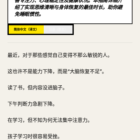
善专注力、心理稳定性及健康状况。本指南详细介
总结：午睡是增强认知功能的有效方式
绍了实现思维清晰与身体恢复的最佳时长，助你避
博客
免睡眠惯性。
午睡不是偷懒。
它是头脑敏锐的人在暗中使用的恢复策略。
更新
简体中文（译文）
日语（原文）
最近，对于那些感觉自己变得不那么敏锐的人。
这也许不是能力下降，而是“大脑恢复不足”。
读了书，但内容没进脑子。
下午判断力急剧下降。
在学习，但不知为何无法集中注意力。
孩子学习时很容易受挫。