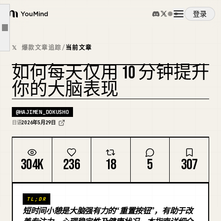
睡大约 30 分钟，更容易恢复的不仅是头部，还有身体。
登录
YouMind
如果超过 30 分钟要小心。
文章大纲
概览
睡眠惯性。
𝕏 爆款文章追踪
/
当前文章
5. 进阶版
如何每天仅用 10 分钟提升
使用案例
我经常做的是只闭眼 6 分钟。
你的大脑表现
我想把内容留在脑子里。
技能
关键是不要在输入信息后立刻输入下一个刺激。
@
HAJIMEN_DOKUSHO
日语
2026年5月29日
所以，刻意什么都不做。只闭眼 6 分钟。
提示词
6. 额外：夜间睡眠差的人也应该改善
304K
236
18
5
307
仅仅是因睡眠不足而犯困，而非“疲劳而困”。
定价
最后：普通人最容易犯的最差午睡方式
40-60 分钟的午睡。
TL;DR
下载
短时间小憩是大脑强有力的“重置按钮”，有助于改
根据目的选择时间。