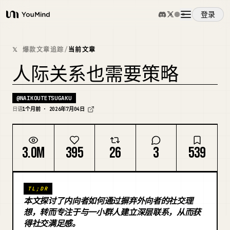
登录
YouMind
概览
𝕏 爆款文章追踪
/
当前文章
人际关系也需要策略
使用案例
@
NAIKOUTETSUGAKU
日语
1个月前 · 2026年7月04日
技能
提示词
3.0M
395
26
3
539
定价
TL;DR
本文探讨了内向者如何通过摒弃外向者的社交理
想，转而专注于与一小群人建立深层联系，从而获
下载
得社交满足感。