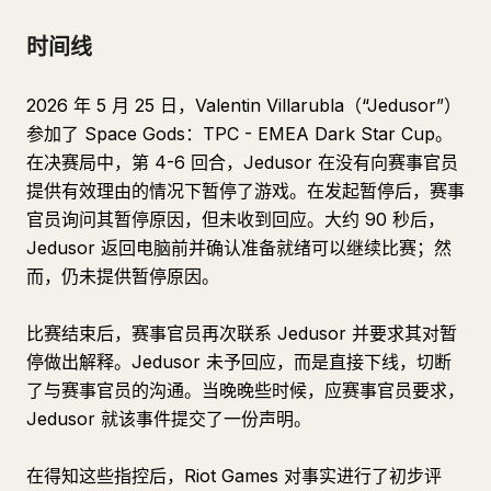
时间线
2026 年 5 月 25 日，Valentin Villarubla（“Jedusor”）
参加了 Space Gods：TPC - EMEA Dark Star Cup。
在决赛局中，第 4-6 回合，Jedusor 在没有向赛事官员
提供有效理由的情况下暂停了游戏。在发起暂停后，赛事
官员询问其暂停原因，但未收到回应。大约 90 秒后，
Jedusor 返回电脑前并确认准备就绪可以继续比赛；然
而，仍未提供暂停原因。
比赛结束后，赛事官员再次联系 Jedusor 并要求其对暂
停做出解释。Jedusor 未予回应，而是直接下线，切断
了与赛事官员的沟通。当晚晚些时候，应赛事官员要求，
Jedusor 就该事件提交了一份声明。
在得知这些指控后，Riot Games 对事实进行了初步评