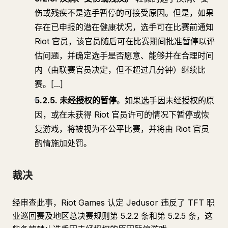
伤或残疾不是选手暂停的可接受原因。但是，如果
存在已申报的潜在健康状况，选手可在比赛前通知
Riot 官员，该官员随后可在比赛期间批准暂停以评
估问题，并确定选手是否愿意、能够并在合理时间
内（由联赛官员决定，但不超过几分钟）继续比
赛。[...]
5.2.5. 未经授权的暂停
。如果选手因未经授权的原
因，或在未获得 Riot 官员许可的情况下暂停或恢
复游戏，将被视为不公平比赛，并将由 Riot 官员
酌情施加处罚。
裁决
经审查此事，Riot Games 认定 Jedusor 违反了 TFT 职
业巡回赛及地区总决赛规则第 5.2.2 条和第 5.2.5 条，这