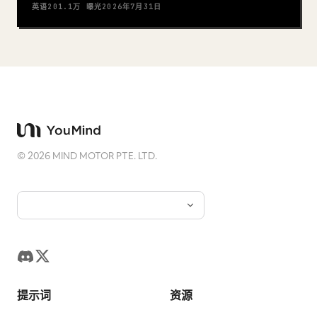
英语
201.1万
曝光
2026年7月31日
©
2026
MIND MOTOR PTE. LTD.
提示词
资源