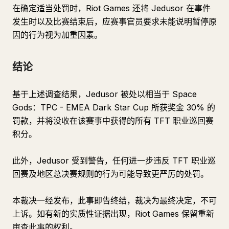
在确定适当处罚时，Riot Games 还将 Jedusor 在事件
发生时以及比赛结束后，应赛事官员要求未能说明暂停原
因的行为视为加重因素。
结论
基于上述调查结果，Jedusor 被处以相当于 Space
Gods：TPC - EMEA Dark Star Cup 所获奖金 30% 的
罚款，并将没收在该赛事中获得的所有 TFT 职业巡回赛
积分。
此外，Jedusor 受到警告，任何进一步违反 TFT 职业巡
回赛及地区总决赛规则的行为可能导致更严厉的处罚。
本裁决一经发布，此事即告终结，裁决为最终决定，不可
上诉。如有新的实质性证据出现，Riot Games 保留重新
审查此事的权利。