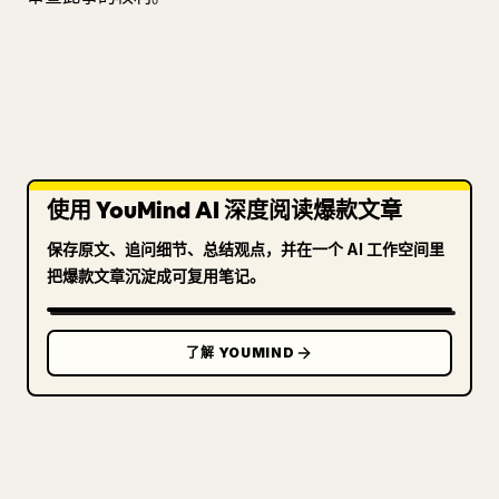
使用 YouMind AI 深度阅读爆款文章
保存原文、追问细节、总结观点，并在一个 AI 工作空间里
把爆款文章沉淀成可复用笔记。
了解 YOUMIND