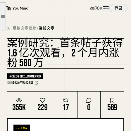
已经出现了大量“模仿者”
登录
不要参考日本账号
YouMind
文章大纲
同样结构的海外账号
概览
𝕏 爆款文章追踪
/
当前文章
光靠模仿不会增长
案例研究：首条帖子获得
实践步骤
使用案例
1.6 亿次观看，2 个月内涨
总结
粉 580 万
最后一项公告
技能
@
ONIGIRI_KOMEPRO
提示词
日语
2026年5月28日
定价
355K
229
17
0
589
下载
TL;DR