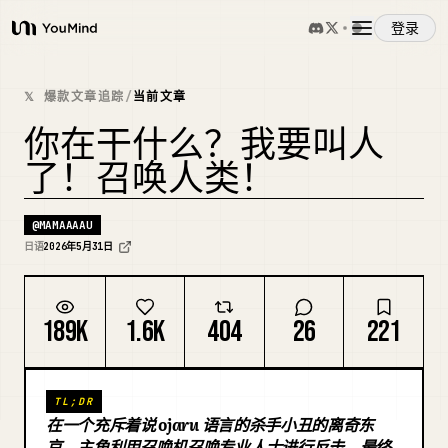
登录
YouMind
概览
𝕏 爆款文章追踪
/
当前文章
你在干什么？我要叫人
使用案例
了！召唤人类！
技能
@
MAMAAAAU
日语
2026年5月31日
提示词
189K
1.6K
404
26
221
定价
TL;DR
下载
在一个充斥着说 ojaru 语言的杀手小丑的离奇东
京，主角利用召唤机召唤专业人士进行反击，最终