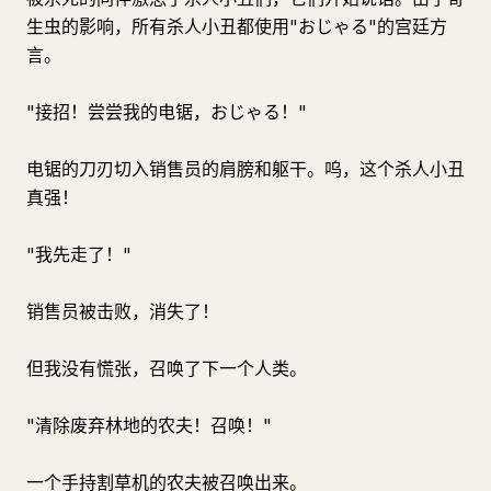
生虫的影响，所有杀人小丑都使用"おじゃる"的宫廷方
言。
"接招！尝尝我的电锯，おじゃる！"
电锯的刀刃切入销售员的肩膀和躯干。呜，这个杀人小丑
真强！
"我先走了！"
销售员被击败，消失了！
但我没有慌张，召唤了下一个人类。
"清除废弃林地的农夫！召唤！"
一个手持割草机的农夫被召唤出来。