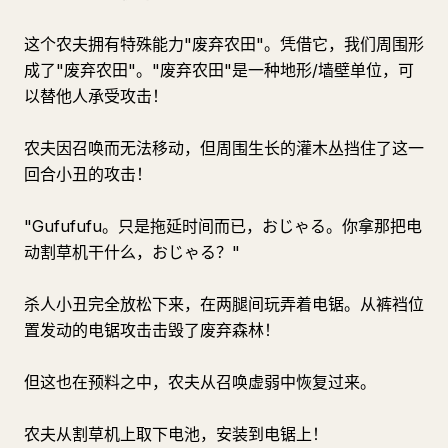
这个农夫拥有特殊能力"废弃农田"。凭借它，我们周围形
成了"废弃农田"。"废弃农田"是一种地形/墙壁单位，可
以替他人承受攻击！
农夫因召唤而无法移动，但周围生长的灌木丛挡住了这一
回合小丑的攻击！
"Gufufufu。只是拖延时间而已，おじゃる。你拿那把电
动割草机干什么，おじゃる？"
杀人小丑完全放松下来，在两腿间玩弄着电锯。从裤裆位
置发动的电锯攻击击毁了废弃森林！
但这也在预料之中，农夫从召唤虚弱中恢复过来。
农夫从割草机上取下电池，安装到电锯上！