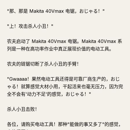
"那、那是 Makita 40Vmax 电锯，おじゃる！"
"上！攻击杀人小丑！"
农夫启动了 Makita 40Vmax 电锯。Makita 40Vmax 系
列是一种在高功率作业中真正展现价值的电动工具。
农夫的链锯切断了杀人小丑的手臂！
"Gwaaaa！果然电动工具还得是可靠厂商生产的，おじ
ゃる！就算感觉大材小用，干起活来也毫无压力，因为完
全不会有'动力不足'的感觉，おじゃる！"
杀人小丑击败！
各位，请购买电动工具！那种"能做的事又多了"的感觉，