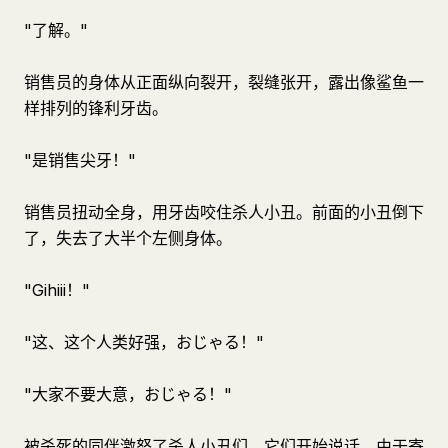
"了解。"
销售员的身体从正面纵向裂开，裂缝张开，露出像鲨鱼一
样排列的锋利牙齿。
"是销售尖牙！"
销售员扭动全身，用牙齿咬住杀人小丑。前面的小丑倒下
了，失去了大半个左侧身体。
"Gihiii！"
"这、这个人类好强，おじゃる！"
"大家不要大意，おじゃる！"
被杀死的同伴激怒了杀人小丑们，它们开始说话。由于寄