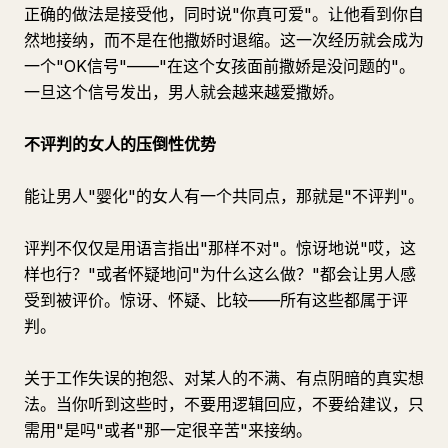
正确的做法是接受他，同时说"你真可爱"。让他看到你自
然地接纳，而不是在他撒娇时退缩。这一次经历就会成为
一个"OK信号"——"在这个女孩面前撒娇是没问题的"。
一旦这个信号发出，男人就会越来越爱撒娇。
不评判的女人的压倒性优势
能让男人"婴化"的女人有一个共同点，那就是"不评判"。
评判不仅仅是用语言指出"那样不对"。惊讶地说"哎，这
样也行？"或者怀疑地问"为什么这么做？"都会让男人感
受到被评价。惊讶、怀疑、比较——所有这些都属于评
判。
关于工作失误的抱怨、对某人的不满、有点阴暗的真实想
法。当你听到这些时，不要用逻辑回应，不要给建议，只
需用"是吗"或者"那一定很辛苦"来接纳。