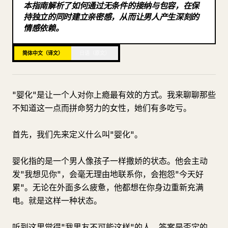
本指南解析了如何通过无条件的接纳与包容，在保
博客
持独立的同时建立亲密感，从而让男人产生深刻的
情感依赖。
更新
简体中文（译文）
日语（原文）
"婴化"是让一个人对你上瘾最有效的方式。我来聊聊那些
不知道这一点而拼命努力的女性，她们有多吃亏。
首先，我们先来定义什么叫"婴化"。
婴化指的是一个男人像孩子一样撒娇的状态。他会主动
发"我想见你"，会毫无理由地联系你，会抱怨"今天好
累"。无论在外面多么疲惫，他都想在你身边重新充满
电。就是这样一种状态。
听到这里觉得"我男友不可能这样"的人，答案是否定的。