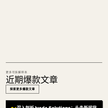
的 𝕏 文章
图片上传、表格、代码块，往 𝕏 上手动重排太痛
苦。YouMind 把整篇 Markdown 一键转成干净、可
直接发布的 𝕏 文章草稿。
试试 MARKDOWN 转 𝕏
更多可拆解样本
近期爆款文章
探索更多爆款文章
深入剖析 Iveda Solutions：头条新闻背