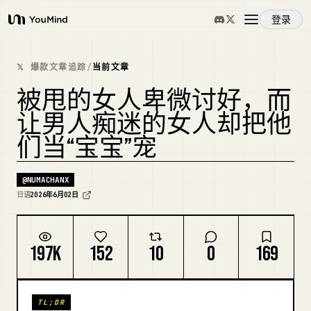
登录
YouMind
概览
𝕏 爆款文章追踪
/
当前文章
被甩的女人卑微讨好，而
使用案例
让男人痴迷的女人却把他
们当“宝宝”宠
技能
@
NUMACHANX
提示词
日语
2026年6月02日
定价
197K
152
10
0
169
下载
TL;DR