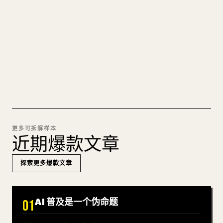
图片上传、表格、代码块，往 𝕏 上手动重排太痛
苦。YouMind 把整篇 Markdown 一键转成干净、可
直接发布的 𝕏 文章草稿。
试试 MARKDOWN 转 𝕏
更多可拆解样本
近期爆款文章
探索更多爆款文章
AI 普及是一个伪命题
01