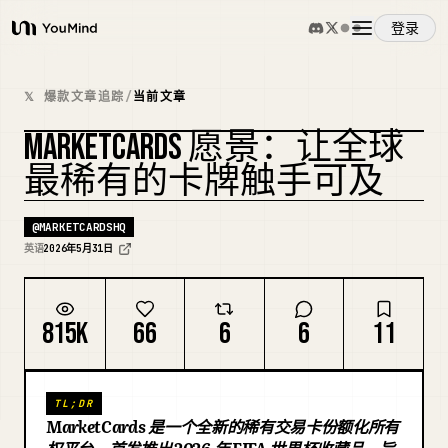
登录
YouMind
概览
𝕏 爆款文章追踪
/
当前文章
MARKETCARDS 愿景：让全球
使用案例
复刻封面
最稀有的卡牌触手可及
技能
@
MARKETCARDSHQ
英语
2026年5月31日
提示词
815K
66
6
6
11
定价
TL;DR
下载
MarketCards 是一个全新的稀有交易卡份额化所有