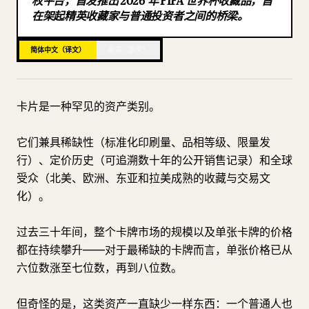
权平台，首发推出 2026 年 FIFA 世界杯收藏品，旨
在架起精英收藏家与普通投资者之间的桥梁。
博客
简体中文（译文）
英语（原文）
更新
卡片是一种罕见的资产类别。
它们兼具稀缺性（标准化印刷量、品相等级、限量发
行）、定价历史（可追溯数十年的公开销售记录）和全球
受众（北美、欧洲、东亚和拉美成熟的收藏与交易文
化）。
过去三十年间，整个卡牌市场的规模以及单张卡牌的价格
都在持续攀升——对于最稀缺的卡牌而言，单张价格已从
六位数涨至七位数，再到八位数。
但奇怪的是，这类资产一直缺少一样东西：一个普通人也