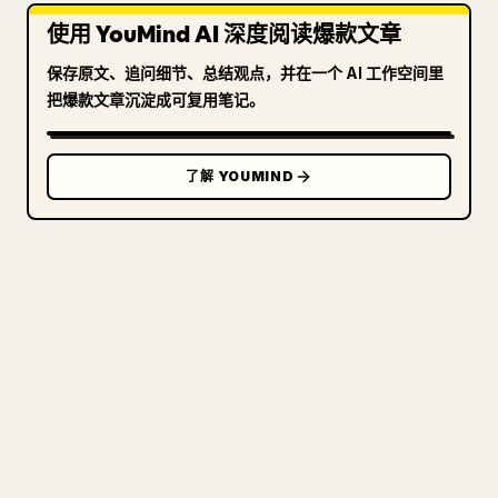
使用 YouMind AI 深度阅读爆款文章
保存原文、追问细节、总结观点，并在一个 AI 工作空间里
把爆款文章沉淀成可复用笔记。
了解 YOUMIND
写给创作者
把你的 MARKDOWN 变成干净
的 𝕏 文章