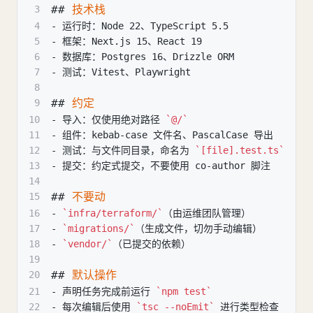
##
 技术栈
3
4
-
 运行时：Node 22、TypeScript 5.5
5
-
 框架：Next.js 15、React 19
6
-
 数据库：Postgres 16、Drizzle ORM
7
-
 测试：Vitest、Playwright
8
##
 约定
9
10
-
 导入：仅使用绝对路径 
`@/`
11
-
 组件：kebab-case 文件名、PascalCase 导出
12
-
 测试：与文件同目录，命名为 
`[file].test.ts`
13
-
 提交：约定式提交，不要使用 co-author 脚注
14
##
 不要动
15
16
-
`infra/terraform/`
（由运维团队管理）
17
-
`migrations/`
（生成文件，切勿手动编辑）
18
-
`vendor/`
（已提交的依赖）
19
##
 默认操作
20
21
-
 声明任务完成前运行 
`npm test`
22
-
 每次编辑后使用 
`tsc --noEmit`
 进行类型检查