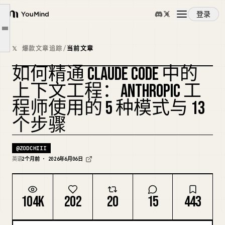
模式 1：分层 CLAUDE.md（第 1-3 步）
登录
模式 2：精准文件引用（第 4-5 步）
YouMind
文章大纲
模式 3：压缩并继续（第 6-8 步）
概览
𝕏 爆款文章追踪
/
当前文章
模式 4：先计划再阅读（第 9-10 步）
如何精通 CLAUDE CODE 中的
模式 5：子 Agent 上下文隔离（第 11-13 步）
使用案例
复刻封面
上下文工程：ANTHROPIC 工
30 分钟上下文工程入门
程师使用的 5 种模式与 13
技能
个步骤
提示词
@
ZODCHIII
英语
2个月前 · 2026年6月06日
定价
104K
202
20
15
443
下载