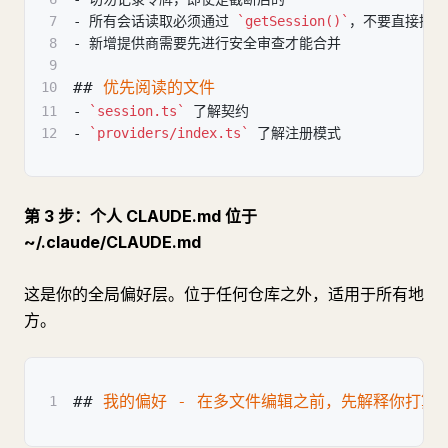
7
-
 所有会话读取必须通过 
`getSession()`
，不要直接操作 c
8
-
 新增提供商需要先进行安全审查才能合并
9
##
 优先阅读的文件
10
11
-
`session.ts`
 了解契约
12
-
`providers/index.ts`
 了解注册模式
第 3 步：个人 CLAUDE.md 位于
~/.claude/CLAUDE.md
这是你的全局偏好层。位于任何仓库之外，适用于所有地
方。
##
 我的偏好 - 在多文件编辑之前，先解释你打算做
1