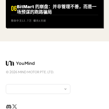
BitMart 的崩盘：并非管理不善，而是一
06
场预谋的跑路骗局
简体中文
13.7万
曝光
6天前
©
2026
MIND MOTOR PTE. LTD.