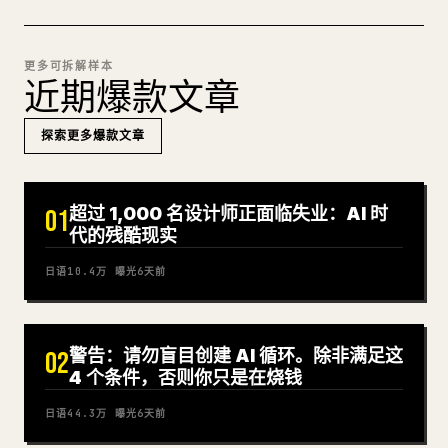
更多可拆解样本
近期爆款文章
探索更多爆款文章
超过 1,000 名设计师正面临失业：AI 时
01
代的残酷现实
日语
10.4万
曝光
6天前
警告：请勿盲目创建 AI 循环。除非满足这
02
4 个条件，否则你只是在烧钱
日语
44.3万
曝光
6天前