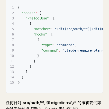
1
{
2
"hooks"
:
{
3
"PreToolUse"
:
[
4
{
5
"matcher"
:
"Edit(src/auth/**)|Edit(mig
6
"hooks"
:
[
7
{
8
"type"
:
"command"
,
9
"command"
:
"claude-require-plan-mo
10
}
11
]
12
}
13
]
14
}
15
}
任何针对
src/auth/*\
或
migrations/\
\
*
的编辑尝试都