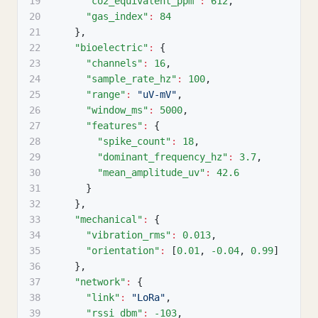
19
"co2_equivalent_ppm"
:
612
,
20
"gas_index"
:
84
21
}
,
22
"bioelectric"
:
{
23
"channels"
:
16
,
24
"sample_rate_hz"
:
100
,
25
"range"
:
"uV-mV"
,
26
"window_ms"
:
5000
,
27
"features"
:
{
28
"spike_count"
:
18
,
29
"dominant_frequency_hz"
:
3.7
,
30
"mean_amplitude_uv"
:
42.6
31
}
32
}
,
33
"mechanical"
:
{
34
"vibration_rms"
:
0.013
,
35
"orientation"
:
[
0.01
,
-0.04
,
0.99
]
36
}
,
37
"network"
:
{
38
"link"
:
"LoRa"
,
39
"rssi_dbm"
:
-103
,