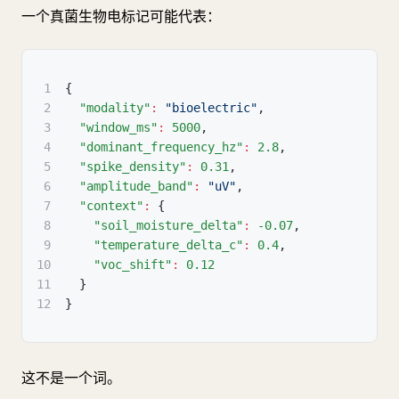
一个真菌生物电标记可能代表：
1
{
2
"modality"
:
"bioelectric"
,
3
"window_ms"
:
5000
,
4
"dominant_frequency_hz"
:
2.8
,
5
"spike_density"
:
0.31
,
6
"amplitude_band"
:
"uV"
,
7
"context"
:
{
8
"soil_moisture_delta"
:
-0.07
,
9
"temperature_delta_c"
:
0.4
,
10
"voc_shift"
:
0.12
11
}
12
}
这不是一个词。