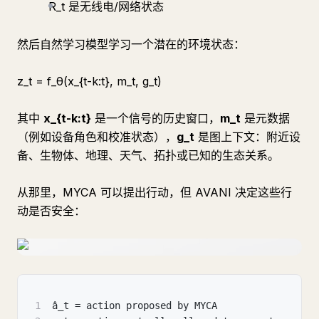
R_t 是无线电/网络状态
然后自然学习模型学习一个潜在的环境状态：
z_t = f_θ(x_{t-k:t}, m_t, g_t)
其中
x_{t-k:t}
是一个信号的历史窗口，
m_t
是元数据
（例如设备角色和校准状态），
g_t
是图上下文：附近设
备、生物体、地理、天气、拓扑或已知的生态关系。
从那里，MYCA 可以提出行动，但 AVANI 决定这些行
动是否安全：
1
â_t = action proposed by MYCA