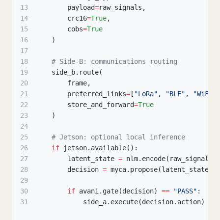
13
        payload
=
raw_signals
,
14
        crc16
=
True
,
15
        cobs
=
True
16
)
17
18
# Side-B: communications routing
19
    side_b
.
route
(
20
        frame
,
21
        preferred_links
=
[
"LoRa"
,
"BLE"
,
"WiFi"
22
        store_and_forward
=
True
23
)
24
25
# Jetson: optional local inference
26
if
 jetson
.
available
(
)
:
27
        latent_state 
=
 nlm
.
encode
(
raw_signals
)
28
        decision 
=
 myca
.
propose
(
latent_state
)
29
30
if
 avani
.
gate
(
decision
)
==
"PASS"
:
31
            side_a
.
execute
(
decision
.
action
)