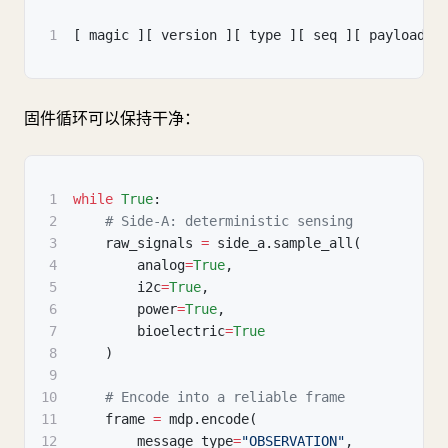
1
[
 magic 
]
[
 version 
]
[
 type 
]
[
 seq 
]
[
 payload_l
固件循环可以保持干净：
1
while
True
:
2
# Side-A: deterministic sensing
3
    raw_signals 
=
 side_a
.
sample_all
(
4
        analog
=
True
,
5
        i2c
=
True
,
6
        power
=
True
,
7
        bioelectric
=
True
8
)
9
10
# Encode into a reliable frame
11
    frame 
=
 mdp
.
encode
(
12
        message_type
=
"OBSERVATION"
,