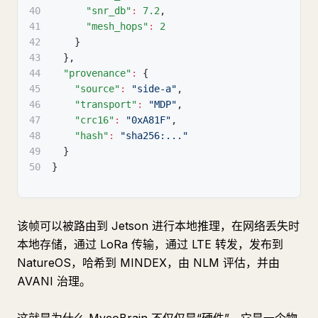
40
"snr_db"
:
7.2
,
41
"mesh_hops"
:
2
42
}
43
}
,
44
"provenance"
:
{
45
"source"
:
"side-a"
,
46
"transport"
:
"MDP"
,
47
"crc16"
:
"0xA81F"
,
48
"hash"
:
"sha256:..."
49
}
50
}
该帧可以被路由到 Jetson 进行本地推理，在网络丢失时
本地存储，通过 LoRa 传输，通过 LTE 转发，发布到
NatureOS，哈希到 MINDEX，由 NLM 评估，并由
AVANI 治理。