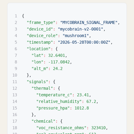
1
{
2
"frame_type"
:
"MYCOBRAIN_SIGNAL_FRAME"
,
3
"device_id"
:
"mycobrain-v2-0001"
,
4
"device_role"
:
"mushroom1"
,
5
"timestamp"
:
"2026-05-28T00:00:00Z"
,
6
"location"
:
{
7
"lat"
:
32.6401
,
8
"lon"
:
-117.0842
,
9
"alt_m"
:
24.2
10
}
,
11
"signals"
:
{
12
"thermal"
:
{
13
"temperature_c"
:
23.41
,
14
"relative_humidity"
:
67.2
,
15
"pressure_hpa"
:
1012.8
16
}
,
17
"chemical"
:
{
18
"voc_resistance_ohms"
:
323410
,