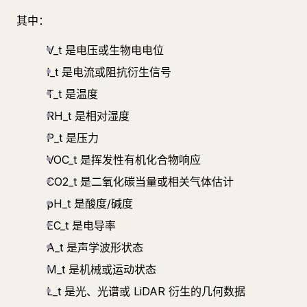
其中：
V_t 是电压或生物电电位
I_t 是电流或阻抗衍生信号
T_t 是温度
RH_t 是相对湿度
P_t 是压力
VOC_t 是挥发性有机化合物响应
CO2_t 是二氧化碳当量或相关气体估计
pH_t 是酸度/碱度
EC_t 是电导率
A_t 是声学波形状态
M_t 是机械或运动状态
L_t 是光、光谱或 LiDAR 衍生的几何数据