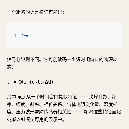
一个粗略的语言标记可能是：
1
"wet"
信号标记则不同。它可能编码一个短时间窗口的物理动
态：
τ_i = Q(φ_i(x_{t:t+Δt}))
其中
φ_i
从一个时间窗口提取特征 —— 尖峰计数、频
率、幅度、斜率、相位关系、气体电阻变化量、温度梯
度、压力波形或跨传感器相关性 ——
Q
将这些特征量化
或嵌入到模型可用的表示中。