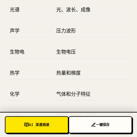
光谱
光、波长、成像
声学
压力波形
生物电
生物电压
热学
热量和梯度
化学
气体和分子特征
机械
压力、振动、触觉
AI 深度阅读
一键保存
能力文档将 NLM 定义为一个从原始物理现实中学习的模