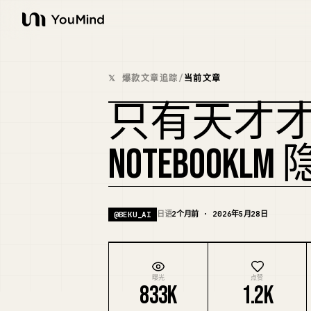
YouMind
𝕏 爆款文章追踪
/
当前文章
只有天才
NOTEBOOK
日语
2个月前 · 2026年5月28日
@
BEKU_AI
曝光
点赞
833K
1.2K