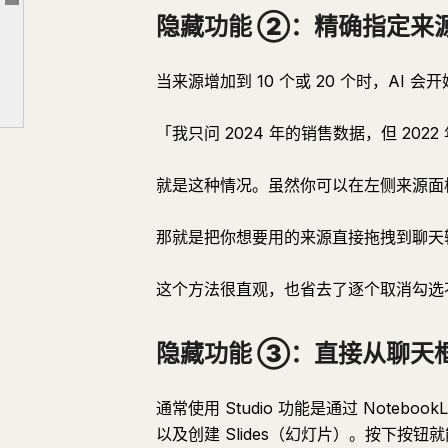
文章大纲
隐藏功能 ②：精确指定来
隐藏功能 ⑤：利用「笔记」作为「额外来源」提高准确性
应用 ①：使用自定义指令提升所有输出质量
当来源增加到 10 个或 20 个时，AI
应用 ②：图文结合自动生成操作手册
「我只问 2024 年的销售数据，但 202
应用 ③：将对方思考模式作为来源，优化提案
总结
就是这种情况。虽然你可以在左侧来源面
那就是把你想要用的来源直接拖拽到聊天
这个方法很直观，也省去了逐个取消勾选
隐藏功能 ③：直接从聊天框启
通常使用 Studio 功能是通过 Note
以及创建 Slides（幻灯片）。按下按钮