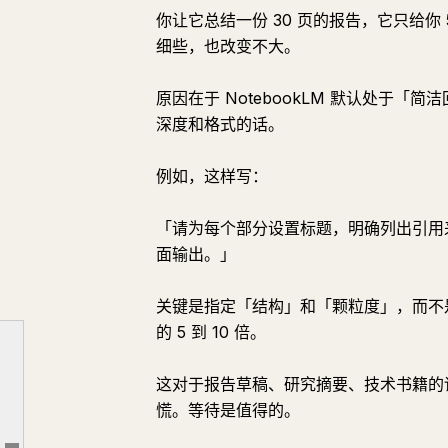
你让它总结一份 30 页的报告，它只给
细些，也改变不大。
原因在于 NotebookLM 默认处于
深度和格式的话。
例如，这样写：
「请为每个部分设置标题，明确列出引用
面输出。」
关键是指定「结构」和「颗粒度」，而不
究竟什么是「隐藏功能」？
的 5 到 10 倍。
隐藏功能 ①：一句话控制输出深度与格式
隐藏功能 ②：精确指定来源引用范围
这对于报告草稿、研究摘要、技术书籍的
慌。等待是值得的。
隐藏功能 ③：直接从聊天框启动 Studio 功能
隐藏功能 ④：让来源之间「相互对质」