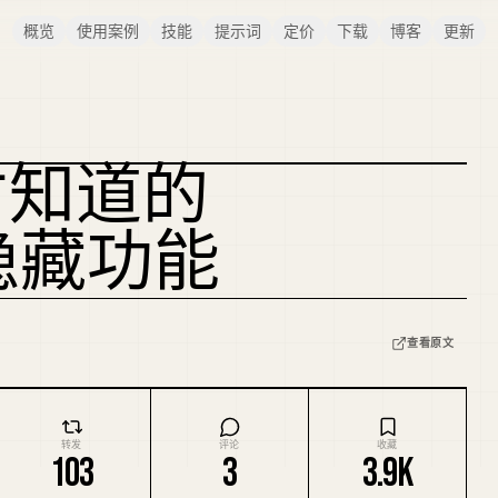
概览
使用案例
技能
提示词
定价
下载
博客
更新
才知道的
LM 隐藏功能
查看原文
转发
评论
收藏
103
3
3.9K