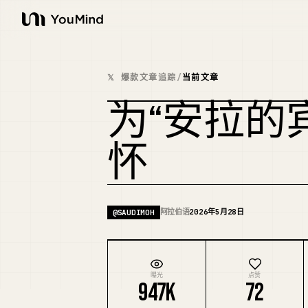
YouMind
𝕏 爆款文章追踪
/
当前文章
为“安拉的
怀
阿拉伯语
2026年5月28日
@
SAUDIMOH
曝光
点赞
947K
72