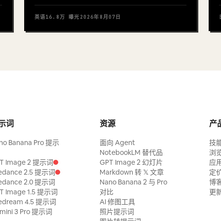
英语
16.8万
曝光
2026年8月07日
示词
资源
产
no Banana Pro 提示
面向 Agent
技
NotebookLM 替代品
浏
T Image 2 提示词
GPT Image 2 幻灯片
应
edance 2.5 提示词
Markdown 转 𝕏 文章
定
edance 2.0 提示词
Nano Banana 2 与 Pro
博
T Image 1.5 提示词
对比
更
edream 4.5 提示词
AI 修图工具
mini 3 Pro 提示词
照片提示词