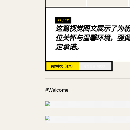
TL;DR
这篇视觉图文展示了为朝圣者
位关怀与温馨环境，强调
定承诺。
简体中文（译文）
阿拉伯语（原文）
#Welcome