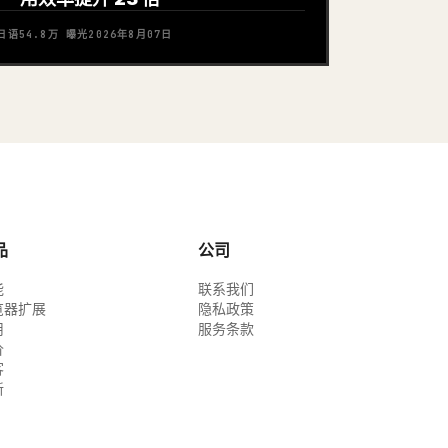
日语
54.8万
曝光
2026年8月07日
品
公司
能
联系我们
览器扩展
隐私政策
用
服务条款
价
客
新