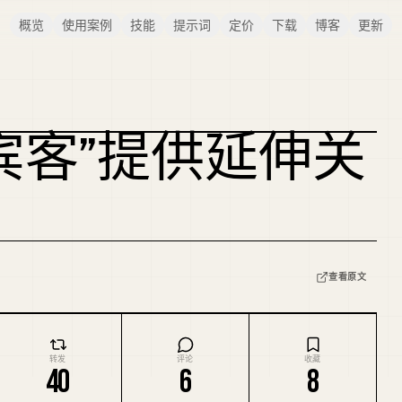
概览
使用案例
技能
提示词
定价
下载
博客
更新
宾客”提供延伸关
查看原文
转发
评论
收藏
40
6
8