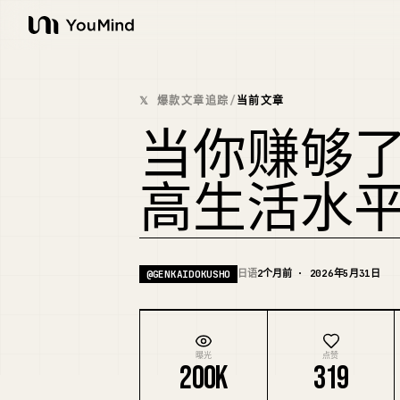
YouMind
𝕏 爆款文章追踪
/
当前文章
当你赚够
高生活水
日语
2个月前 · 2026年5月31日
@
GENKAIDOKUSHO
曝光
点赞
200K
319