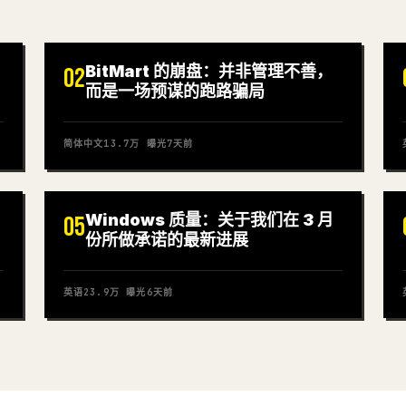
BitMart 的崩盘：并非管理不善，
02
而是一场预谋的跑路骗局
简体中文
13.7万
曝光
7天前
Windows 质量：关于我们在 3 月
05
份所做承诺的最新进展
英语
23.9万
曝光
6天前