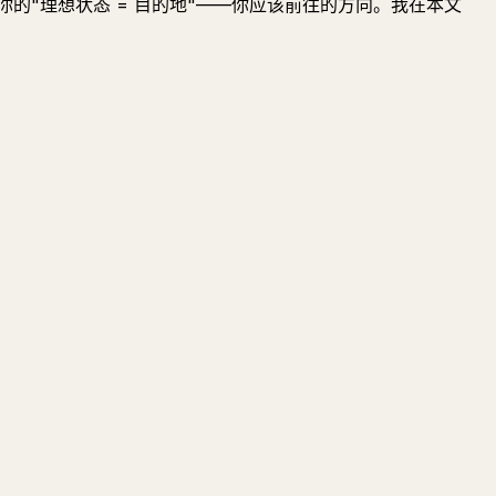
的"理想状态 = 目的地"——你应该前往的方向。我在本文
提问
总结
写给创作者