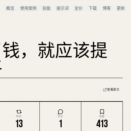
概览
使用案例
技能
提示词
定价
下载
博客
更新
了钱，就应该提
平
查看原文
转发
评论
收藏
13
1
413