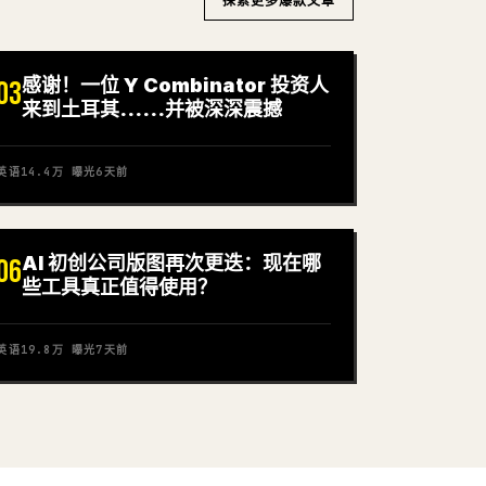
探索更多爆款文章
感谢！一位 Y Combinator 投资人
03
来到土耳其……并被深深震撼
英语
14.4万
曝光
6天前
AI 初创公司版图再次更迭：现在哪
06
些工具真正值得使用？
英语
19.8万
曝光
7天前