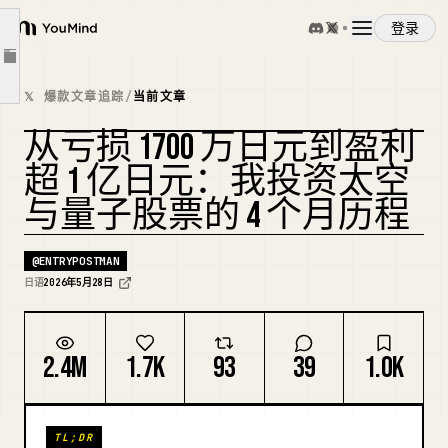
浮亏 1700 万日元——一个正常情况下足以让人崩溃的数字。
登录
YouMind
我每天都在买入股票，亏损不断扩大，即使现金用完后，我的资产仍在持续缩水了 10 天。
文章大纲
就在 5 月 27 日（星期三），我的浮盈首次突破了"1 亿日元"！！！
概览
𝕏 爆款文章追踪
/
当前文章
"我永远不会押注埃隆失败。"
从亏损 1700 万日元到盈利
使用案例
我不建议任何人模仿。
超 1 亿日元：我投资太空
这是一次从太空到原宿铜锣烧店的资本轮换。
与量子股票的 4 个月历程
技能
一切都在朝着 6 月 12 日史上最大规模的 SpaceX IPO 迈进。
现在是广告时间！！
@
ENTRYPOSTMAN
提示词
日语
2026年5月28日
让我们一起 "moomoo" 吧。
下集预告！！！
定价
2.4M
1.7K
93
39
1.0K
下载
TL;DR